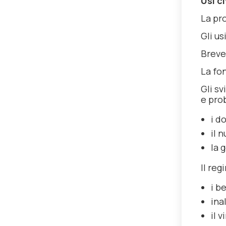
Usi ci
La pro
Gli us
Breve
La fon
Gli sv
e prob
i d
il 
la 
Il reg
i b
ina
il 