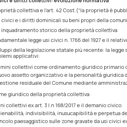
vici e diritti collettivi: evoluzione normativa
prietà collettiva e l’art. 42 Cost.(“la proprietà è pubbl
i civici e i diritti dominicali su beni propri della comun
 inquadramento storico della proprietà collettiva
damentale legge usi civici n. 1766 del 1927 e il relat
iluppi della legislazione statale più recente: la legge s
lemi applicativi:
omini collettivi come ordinamento giuridico primario 
nuovo assetto organizzativo e la personalità giuridica d
gestione residuale del Comune mediante amministra
ime giuridico della proprietà collettiva:
eni collettivi ex art. 3 l.n 168/2017 e il demanio civico
lienabilità, indivisibilità, inusucapibilità e perpetua
vincolo paesaggistico sulle zone gravate da usi civici e