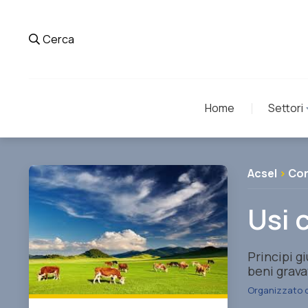
Cerca
Home
Settori
Acsel
>
Co
Usi c
Principi g
beni grava
Organizzato 