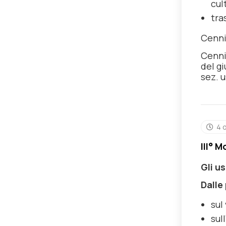
cul
tra
Cenni 
Cenni 
del gi
sez. u
4 
III° 
Gli u
Dalle 
sul
sul