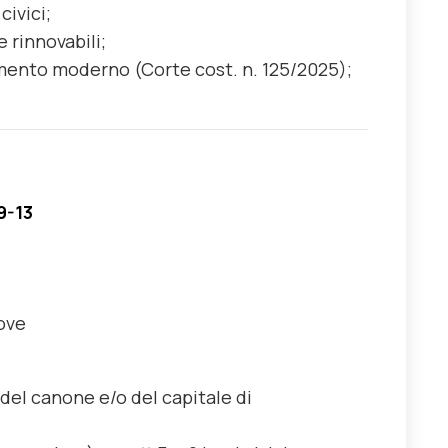
civici;
e rinnovabili;
namento moderno (Corte cost. n. 125/2025);
9-13
rove
del canone e/o del capitale di