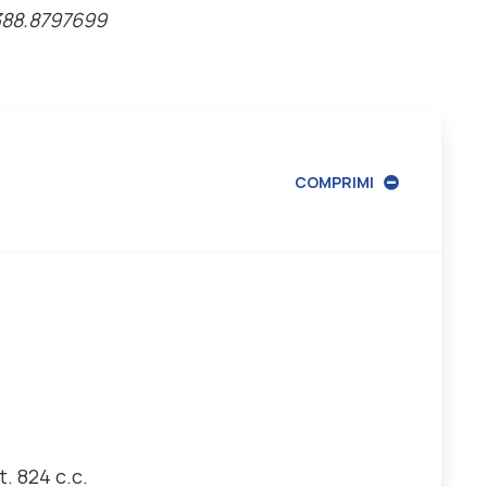
388.8797699
COMPRIMI
t. 824 c.c.