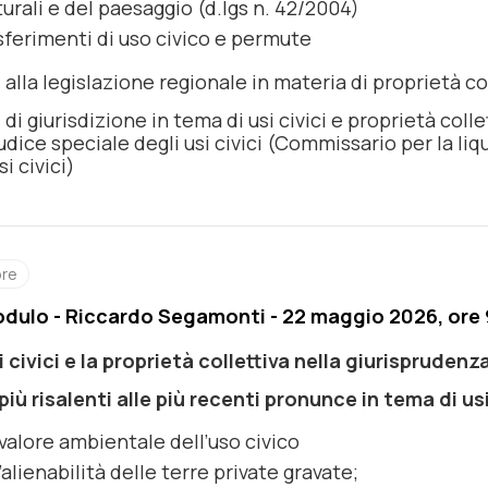
turali e del paesaggio (d.lgs n. 42/2004)
sferimenti di uso civico e permute
alla legislazione regionale in materia di proprietà col
di giurisdizione in tema di usi civici e proprietà coll
udice speciale degli usi civici (Commissario per la liqu
si civici)
ore
Modulo - Riccardo Segamonti - 22 maggio 2026, ore 9
si civici e la proprietà collettiva nella giurispruden
più risalenti alle più recenti pronunce in tema di usi
 valore ambientale dell’uso civico
l’alienabilità delle terre private gravate;