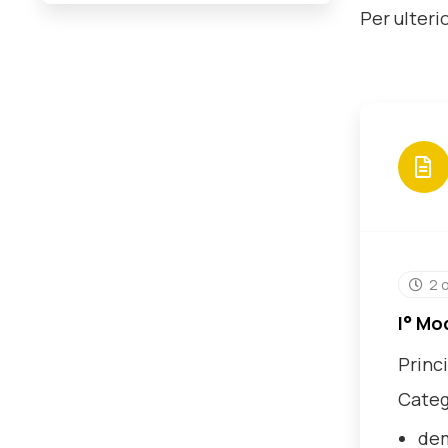
Per ulterio
2 
I° Mo
Princi
Catego
dem