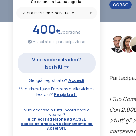
Seleziona la tua categoria:
CORSO
400
€
/persona
.
Attestato di partecipazione
Vuoi vedere il video?
Iscriviti
Partecipaz
Sei già registrato?
Accedi
Vuoi riscattare l'accesso alle video-
lezioni?
Registrati
l Tuo Com
Con
2.000
Vuoi accesso a tutti i nostri corsi e
webinar?
Richiedi l'adesione ad ACSEL
a tutti gli
Associazione o un abbonamento ad
Acsel Srl.
compresi q