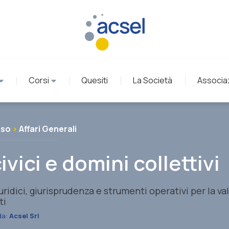
Corsi
Quesiti
La Società
Associa
rso
>
Affari Generali
ivici e domini collettivi
iuridici, giurisprudenza e strumenti operativi per la va
ti
da:
Acsel Srl