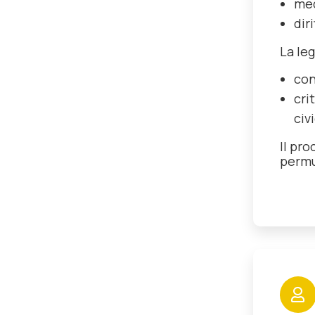
med
diri
La le
con
cri
civi
Il pro
permu