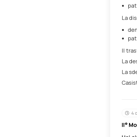
pat
La dis
dem
pat
Il tra
La de
La sd
Casis
4 
II° Mo