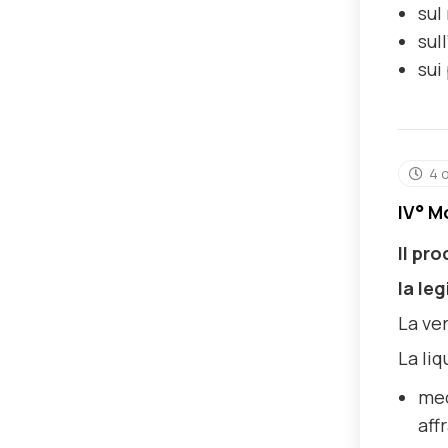
sul
sul
sui
4 
IV° M
Il pr
la le
La ver
La liq
med
aff