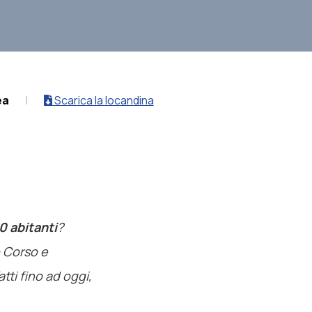
ea
|
Scarica la locandina
0 abitanti
?
o Corso e
atti fino ad oggi,