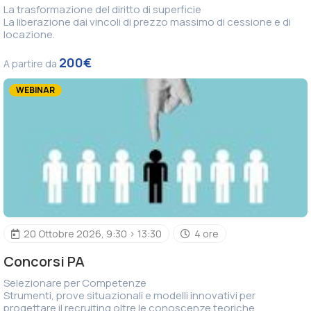
La trasformazione del diritto di superficie
La liberazione dai vincoli di prezzo massimo di cessione e di
locazione.
200€
A partire da
WEBINAR
20 Ottobre 2026, 9:30 > 13:30
4 ore
Concorsi PA
Selezionare per Competenze
Strumenti, prove situazionali e modelli innovativi per
progettare il recruiting oltre le conoscenze teoriche