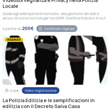
Videosorveglianza e Privacy nella Polizia
Locale
Guida agli adempimenti normativi, alla gestione dei dati e
all'uso di nuove tecnologie tra GDPR, Direttiva Polizia e AI Act
200€
A partire da
Certificato digitale
WEBINAR
4 ore
Video registrazione
La Polizia Edilizia e le semplificazioni in
edilizia con il Decreto Salva Casa