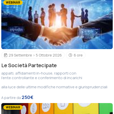
WEBINAR
29 Settembre > 5 Ottobre 2026
6 ore
Le Società Partecipate
appalti, affidamenti in-house, rapporti con
l'ente controllante e conferimento di incarichi
alla luce delle ultime modifiche normative e giurisprudenziali
250€
A partire da
WEBINAR