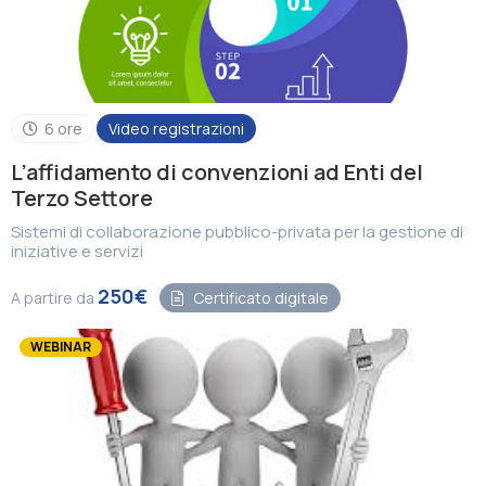
6 ore
Video registrazioni
L’affidamento di convenzioni ad Enti del
Terzo Settore
Sistemi di collaborazione pubblico-privata per la gestione di
iniziative e servizi
250€
A partire da
Certificato digitale
WEBINAR