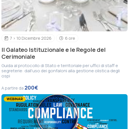
7 > 10 Dicembre 2026
6 ore
Il Galateo Istituzionale e le Regole del
Cerimoniale
Guida al protocollo di Stato e territoriale per uffici di staff e
segreterie: dall'uso dei gonfaloni alla gestione olistica degli
ospi
200€
A partire da
WEBINAR