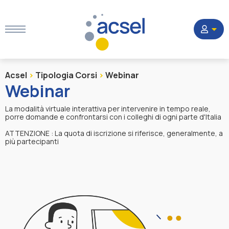
Acsel
>
Tipologia Corsi
>
Home
Webinar
Webinar
Settori
La modalità virtuale interattiva per intervenire in tempo reale,
porre domande e confrontarsi con i colleghi di ogni parte d'Italia
ATTENZIONE : La quota di iscrizione si riferisce, generalmente, a
più partecipanti
Corsi
Quesiti
La Società