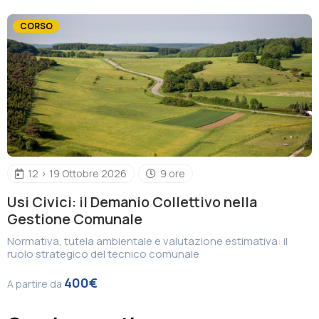
Associazione
CORSO
Contatti
12 > 19 Ottobre 2026
9 ore
Usi Civici: il Demanio Collettivo nella
Gestione Comunale
Normativa, tutela ambientale e valutazione estimativa: il
ruolo strategico del tecnico comunale
400€
A partire da