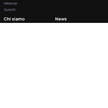
Webinar
Quesiti
Chi siamo
News
La società
Privacy Policy
L’associazione
Cookie Policy
Visitatori del sito:
1.379.027
Acsel S.r.l.
Via Rodolfo Lanciani, 69 – 00162 Roma
Partita IVA 14496031007
acsel@legalmail.it - segreteria@acselweb.it - 388.8797699
06.83085334 – 349.8334856
www.acselsrl.it
Brand&Digital