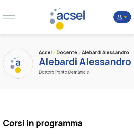
Home
Acsel
>
Docente
>
Alebardi Alessandro
Alebardi Alessandro
Settori
Dottore Perito Demaniale
Corsi
Quesiti
Corsi in programma
La Società