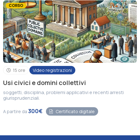
CORSO
15 ore
Video registrazioni
Usi civici e domini collettivi
soggetti, disciplina, problemi applicativi e recenti arresti
giurisprudenziali.
300€
A partire da
Certificato digitale