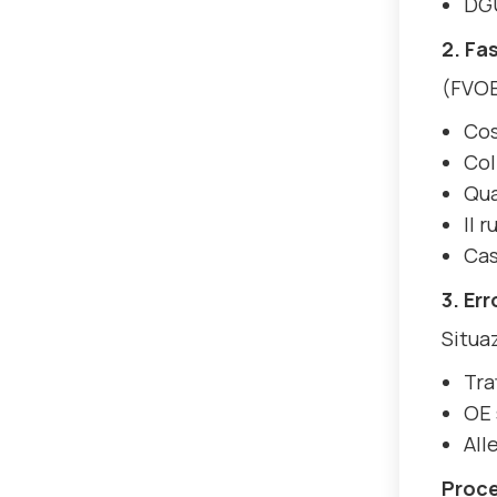
DGU
2. Fa
(FVO
Cos
Col
Qua
Il 
Cas
3. Er
Situa
Tra
OE 
All
Proce