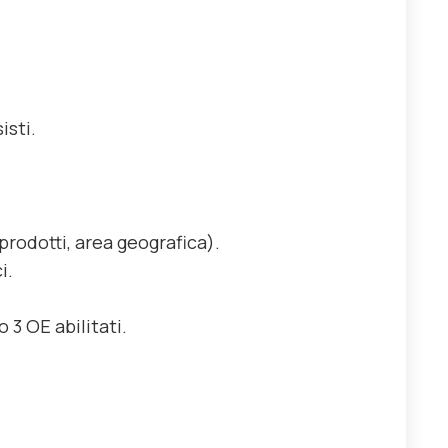
isti.
aprodotti, area geografica).
i.
 3 OE abilitati.