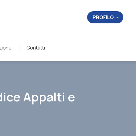
PROFILO
zione
Contatti
ice Appalti e