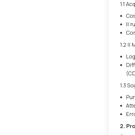
1
.1 Ac
Cos
Il 
Com
1.2 Il
Log
Dif
(CD
1.3 So
Pun
Att
Err
2. Pr