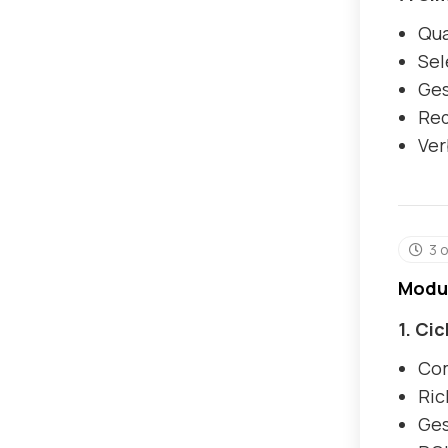
Qua
Sel
Ges
Red
Ver
3 
Modul
1. Ci
Com
Ric
Ges