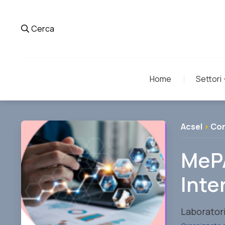
Cerca
Home
Settori
Acsel
>
Co
MePA
Inte
Laborator