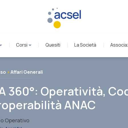
Corsi
Quesiti
La Società
Associa
rso
>
Affari Generali
 360°: Operatività, Cod
roperabilità ANAC
io Operativo