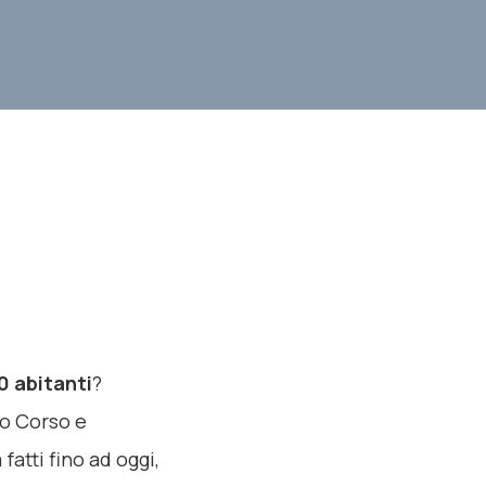
0 abitanti
?
to Corso e
 fatti fino ad oggi,