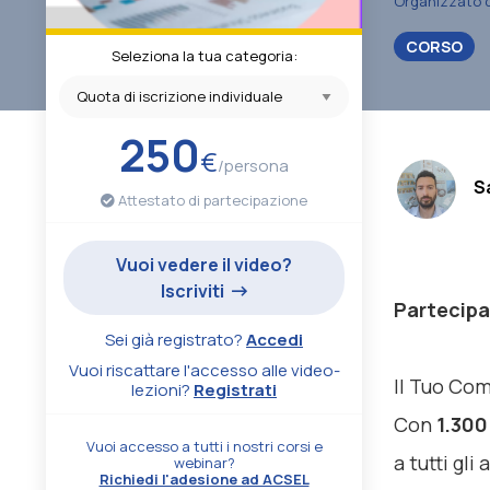
Organizzato 
CORSO
Seleziona la tua categoria:
250
€
/persona
.
S
Attestato di partecipazione
Vuoi vedere il video?
Iscriviti
Partecipa
Sei già registrato?
Accedi
Vuoi riscattare l'accesso alle video-
Il Tuo Co
lezioni?
Registrati
Con
1.300
Vuoi accesso a tutti i nostri corsi e
a tutti gli
webinar?
Richiedi l'adesione ad ACSEL