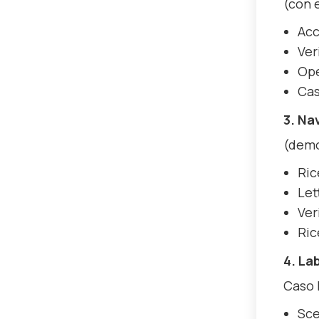
(con 
Acc
Ver
Ope
Cas
3. Na
(demo
Ric
Let
Ver
Ric
4. La
Caso 
Sce