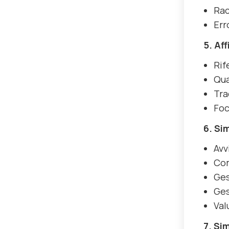
Rac
Err
5. Af
Rif
Qua
Tra
Foc
6. Si
Avv
Com
Ges
Ges
Val
7. Si