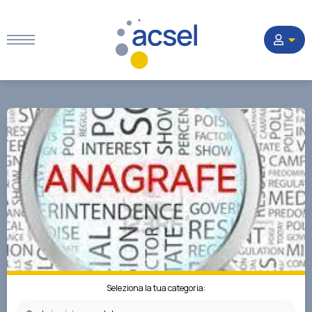
Home
Settori
Corsi
Quesiti
La Società
Seleziona la tua categoria: