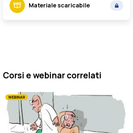
Materiale scaricabile
Responsabile dei Servizi Demografici di
Ente Locale
Corsi e webinar correlati
WEBINAR