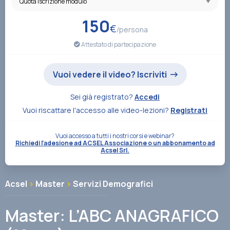
Associazione
150
€
/persona
Attestato di partecipazione
Contatti
Vuoi vedere il video? Iscriviti
Sei già registrato?
Accedi
Vuoi riscattare l'accesso alle video-lezioni?
Registrati
Vuoi accesso a tutti i nostri corsi e webinar?
Richiedi l'adesione ad ACSEL Associazione o un abbonamento ad
Acsel Srl.
Acsel
>
Master
>
Servizi Demografici
Master: L’ABC ANAGRAFICO