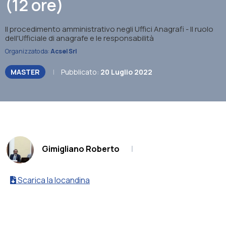
(12 ore)
Il procedimento amministrativo negli Uffici Anagrafi - Il ruolo
dell'Ufficiale di anagrafe e le responsabilità
Organizzato da:
Acsel Srl
MASTER
|
Pubblicato:
20 Luglio 2022
.
Gimigliano Roberto
|
Scarica la locandina