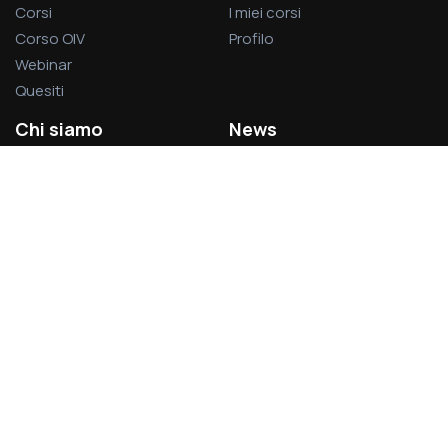
Corsi
I miei corsi
Corso OIV
Profilo
Webinar
Quesiti
Chi siamo
News
La società
Privacy Policy
L’associazione
Cookie Policy
Visitatori del sito:
1.379.013
Acsel S.r.l.
Via Rodolfo Lanciani, 69 – 00162 Roma
Partita IVA 14496031007
acsel@legalmail.it - segreteria@acselweb.it - 388.8797699