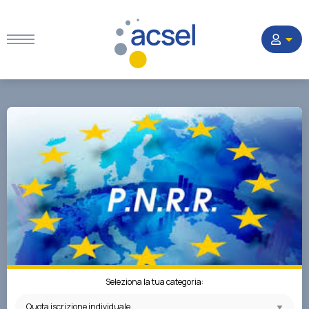
Home
Settori
Corsi
Quesiti
Seleziona la tua categoria:
La Società