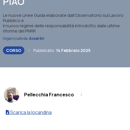
PIAO
Le nuove Linee Guida elaborate dall’Osservatorio sul Lavoro
Pubblico e
il nuovo regime delle responsabilità introdotto dalle ultime
riforme del PNRR
Organizzato da:
Acsel Srl
CORSO
|
Pubblicato:
14 Febbraio 2025
.
Pellecchia Francesco
|
Scarica la locandina