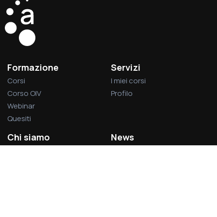
Formazione
Servizi
Corsi
I miei corsi
Corso OIV
Profilo
Webinar
Quesiti
Chi siamo
News
La società
Privacy Policy
L’associazione
Cookie Policy
Visitatori del sito:
1.377.459