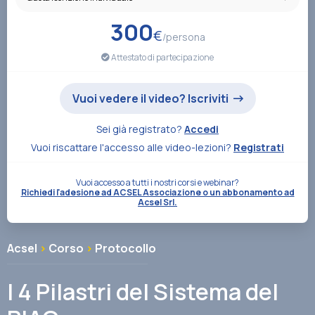
Associazione
300
€
/persona
Attestato di partecipazione
Contatti
Vuoi vedere il video? Iscriviti
Sei già registrato?
Accedi
Vuoi riscattare l'accesso alle video-lezioni?
Registrati
Vuoi accesso a tutti i nostri corsi e webinar?
Richiedi l'adesione ad ACSEL Associazione o un abbonamento ad
Acsel Srl.
Acsel
>
Corso
>
Protocollo
I 4 Pilastri del Sistema del