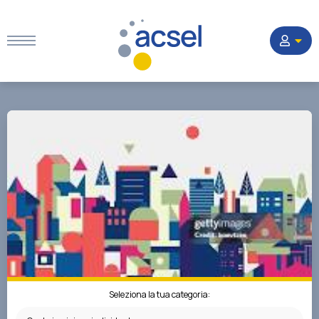
Home
Settori
Corsi
Quesiti
La Società
Seleziona la tua categoria: