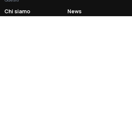
Chi siamo
News
La società
Privacy Policy
L’associazione
Cookie Policy
Visitatori del sito:
1.375.603
Acsel S.r.l.
Via Rodolfo Lanciani, 69 – 00162 Roma
Partita IVA 14496031007
acsel@legalmail.it - segreteria@acselweb.it - 388.8797699
06.83085334 – 349.8334856
www.acselsrl.it
Brand&Digital