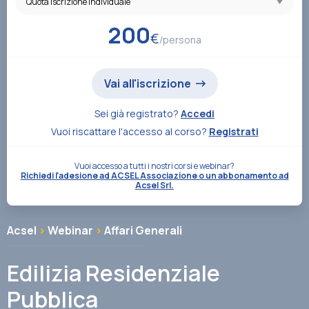
Associazione
200
€
/persona
Contatti
Vai all'iscrizione
Sei già registrato?
Accedi
Vuoi riscattare l'accesso al corso?
Registrati
Vuoi accesso a tutti i nostri corsi e webinar?
Richiedi l'adesione ad ACSEL Associazione o un abbonamento ad
Acsel Srl.
Acsel
>
Webinar
>
Affari Generali
Edilizia Residenziale
Pubblica