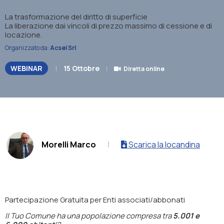
La trasformazione del diritto di superficie
La liberazione dai vincoli di prezzo massimo di cessione e di
locazione.
Organizzato da:
Acsel Srl
WEBINAR
|
15 Ottobre
|
Diretta online
.
Morelli Marco
|
Scarica la locandina
Partecipazione Gratuita per Enti associati/abbonati
Il Tuo Comune ha una popolazione compresa tra
5.001 e