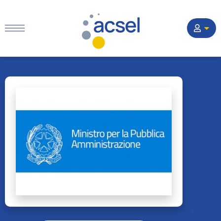
Home
Settori
Corsi
Quesiti
La Società