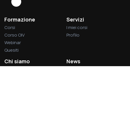
Formazione
Servizi
Corsi
I miei corsi
Corso OIV
Profilo
Webinar
Quesiti
Chi siamo
News
La società
Privacy Policy
L’associazione
Cookie Policy
Visitatori del sito:
1.377.415
Acsel S.r.l.