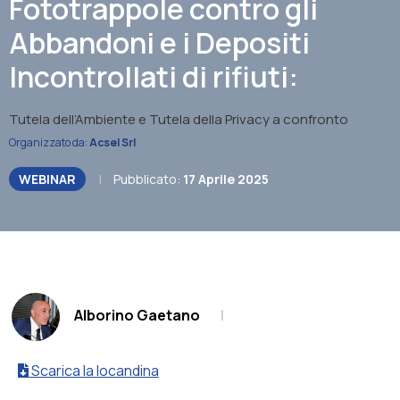
Fototrappole contro gli
Abbandoni e i Depositi
Incontrollati di rifiuti:
Tutela dell’Ambiente e Tutela della Privacy a confronto
Organizzato da:
Acsel Srl
WEBINAR
|
Pubblicato:
17 Aprile 2025
.
Alborino Gaetano
|
Scarica la locandina