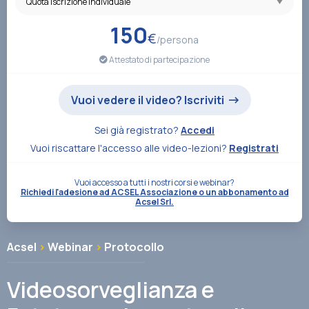
Associazione
150
€
/persona
Attestato di partecipazione
Contatti
Vuoi vedere il video? Iscriviti
Sei già registrato?
Accedi
Vuoi riscattare l'accesso alle video-lezioni?
Registrati
Vuoi accesso a tutti i nostri corsi e webinar?
Richiedi l'adesione ad ACSEL Associazione o un abbonamento ad
Acsel Srl.
Acsel
>
Webinar
>
Protocollo
Videosorveglianza e