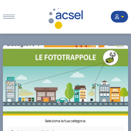
Home
Settori
Corsi
Quesiti
La Società
Seleziona la tua categoria: