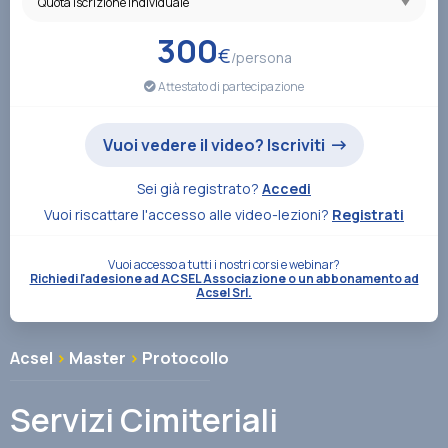
Associazione
300
€
/persona
Attestato di partecipazione
Contatti
Vuoi vedere il video? Iscriviti
Sei già registrato?
Accedi
Vuoi riscattare l'accesso alle video-lezioni?
Registrati
Vuoi accesso a tutti i nostri corsi e webinar?
Richiedi l'adesione ad ACSEL Associazione o un abbonamento ad
Acsel Srl.
Acsel
>
Master
>
Protocollo
Servizi Cimiteriali