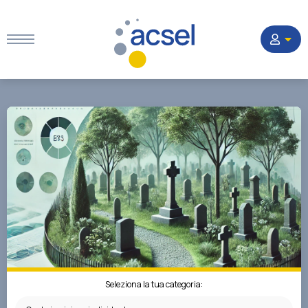
Home
Settori
Corsi
Quesiti
La Società
Seleziona la tua categoria: