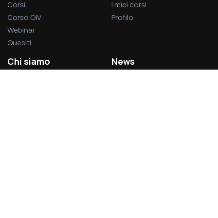
Corsi
I miei corsi
Corso OIV
Profilo
Webinar
Quesiti
Chi siamo
News
La società
Privacy Policy
L’associazione
Cookie Policy
Visitatori del sito:
1.378.799
Acsel S.r.l.
Via Rodolfo Lanciani, 69 – 00162 Roma
Partita IVA 14496031007
acsel@legalmail.it - segreteria@acselweb.it - 388.8797699