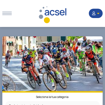
Home
Settori
Corsi
Quesiti
La Società
Seleziona la tua categoria: