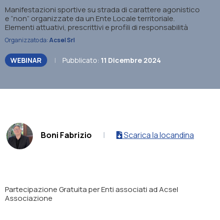
Manifestazioni sportive su strada di carattere agonistico
e “non” organizzate da un Ente Locale territoriale.
Elementi attuativi, prescrittivi e profili di responsabilità
Organizzato da:
Acsel Srl
WEBINAR
|
Pubblicato:
11 Dicembre 2024
.
Boni Fabrizio
|
Scarica la locandina
Partecipazione
Gratuita
per Enti associati ad Acsel
Associazione