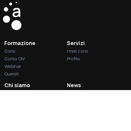
Formazione
Servizi
Corsi
I miei corsi
Corso OIV
Profilo
Webinar
Quesiti
Chi siamo
News
La società
Privacy Policy
L’associazione
Cookie Policy
Visitatori del sito:
1.378.834