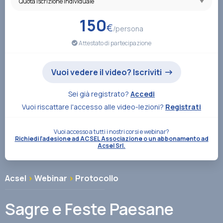
Associazione
150
€
/persona
Attestato di partecipazione
Contatti
Vuoi vedere il video? Iscriviti
Sei già registrato?
Accedi
Vuoi riscattare l'accesso alle video-lezioni?
Registrati
Vuoi accesso a tutti i nostri corsi e webinar?
Richiedi l'adesione ad ACSEL Associazione o un abbonamento ad
Acsel Srl.
Acsel
>
Webinar
>
Protocollo
Sagre e Feste Paesane