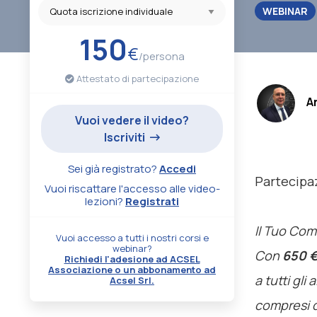
WEBINAR
150
€
/persona
Attestato di partecipazione
.
A
Vuoi vedere il video?
Iscriviti
Sei già registrato?
Accedi
Partecipa
Vuoi riscattare l'accesso alle video-
lezioni?
Registrati
Il Tuo Co
Vuoi accesso a tutti i nostri corsi e
webinar?
Con
650 
Richiedi l'adesione ad ACSEL
Associazione o un abbonamento ad
a tutti gli
Acsel Srl.
compresi q