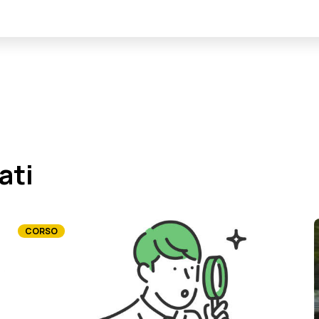
ati
CORSO