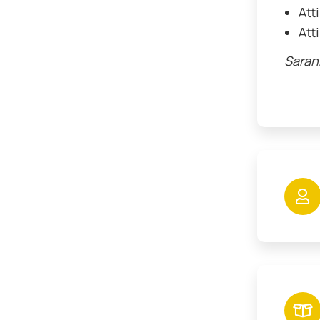
Att
Atti
Sarann