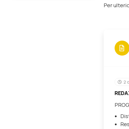
Per ulterio
2 
REDA
PRO
Dis
Res