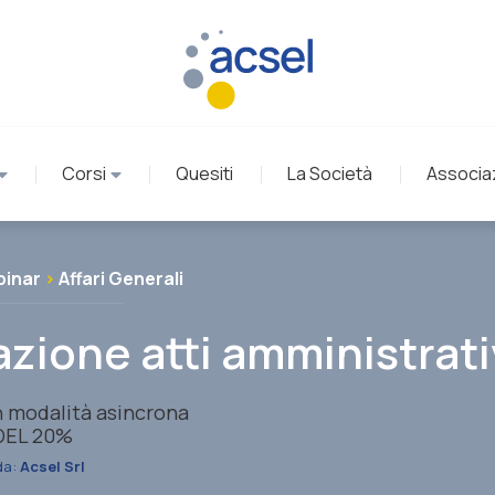
Corsi
Quesiti
La Società
Associa
inar
>
Affari Generali
zione atti amministrativ
n modalità asincrona
EL 20%
da:
Acsel Srl