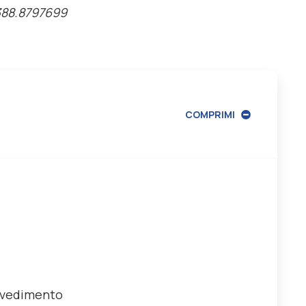
388.8797699
COMPRIMI
vvedimento