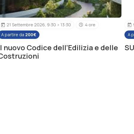
21 Settembre 2026, 9:30 > 13:30
4 ore
A partire da
200€
A p
Il nuovo Codice dell’Edilizia e delle
SU
Costruzioni