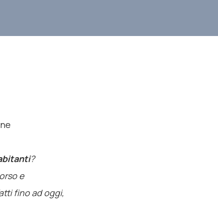
one
bitanti
?
Corso e
atti fino ad oggi,