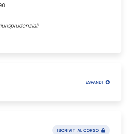
990
giurisprudenziali
ESPANDI
ISCRIVITI AL CORSO
rsità degli Studi di Salerno