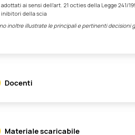
i adottati ai sensi dell’art. 21 octies della Legge 241/1
 inibitori della scia
o inoltre illustrate le principali e pertinenti decisioni 
Docenti
Armenante Francesco
Materiale scaricabile
Avvocato del Foro diSalerno, Ricercatore Scientifico Unive