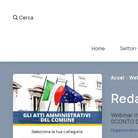
Cerca
Home
Settori
Acsel
>
Web
Reda
Webinar i
SCONTO D
Organizzato 
Seleziona la tua categoria: