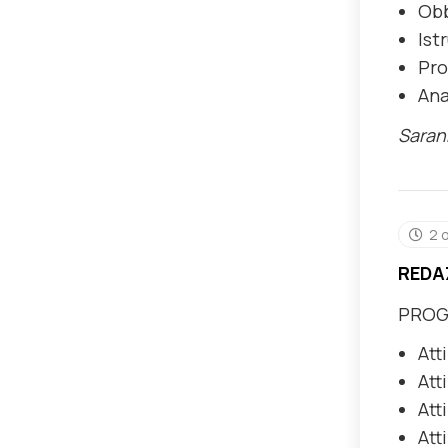
Obb
Ist
Pro
Ana
Sarann
2 
REDA
PRO
Att
Att
Att
Att