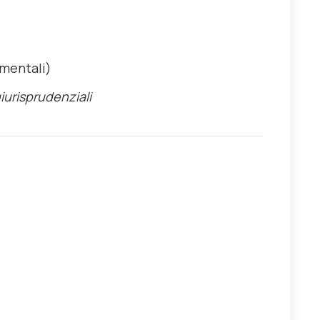
imentali)
giurisprudenziali