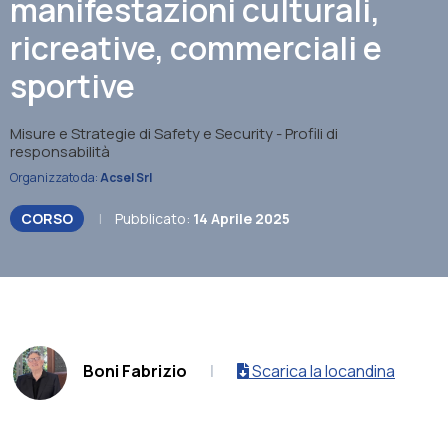
manifestazioni culturali,
ricreative, commerciali e
sportive
Misure e Strategie di Safety e Security - Profili di
responsabilità
Organizzato da:
Acsel Srl
CORSO
|
Pubblicato:
14 Aprile 2025
.
Boni Fabrizio
|
Scarica la locandina