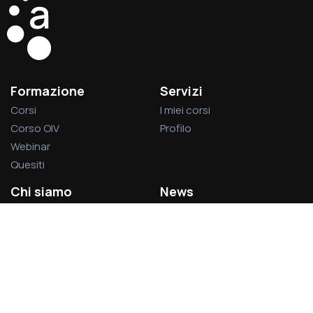
Formazione
Servizi
Corsi
I miei corsi
Corso OIV
Profilo
Webinar
Quesiti
Chi siamo
News
La società
Privacy Policy
L’associazione
Cookie Policy
Visitatori del sito:
1.378.859