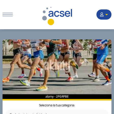
Home
Settori
Corsi
Quesiti
La Società
Seleziona la tua categoria: