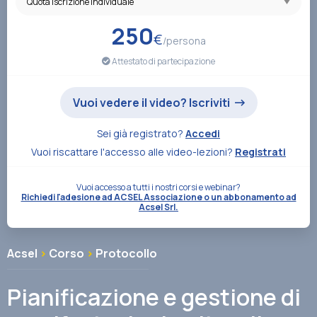
Associazione
250
€
/persona
Attestato di partecipazione
Contatti
Vuoi vedere il video? Iscriviti
Sei già registrato?
Accedi
Vuoi riscattare l'accesso alle video-lezioni?
Registrati
Vuoi accesso a tutti i nostri corsi e webinar?
Richiedi l'adesione ad ACSEL Associazione o un abbonamento ad
Acsel Srl.
Acsel
>
Corso
>
Protocollo
Pianificazione e gestione di