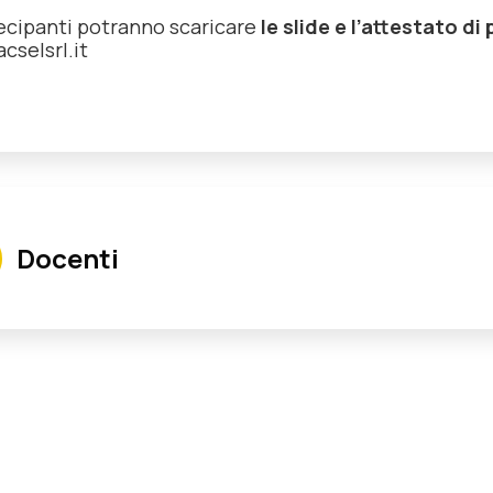
tecipanti potranno scaricare
le slide e l’attestato d
cselsrl.it
Docenti
Spagnuolo Massimiliano
Magistrato della Corte dei Conti, già Segretario Comunale, 