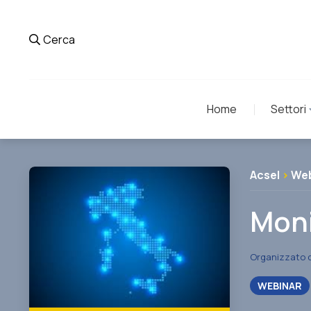
Cerca
Home
Settori
Acsel
>
Web
Moni
Organizzato 
WEBINAR