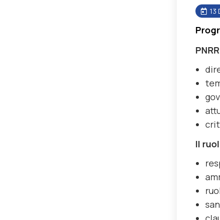
13 
Progr
PNRR
dir
tem
go
att
cri
Il ru
res
amm
ruo
san
cla