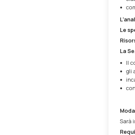
com
L’anal
Le sp
Risor
La Se
Il 
gli
inc
con
Modal
Sarà i
Requi