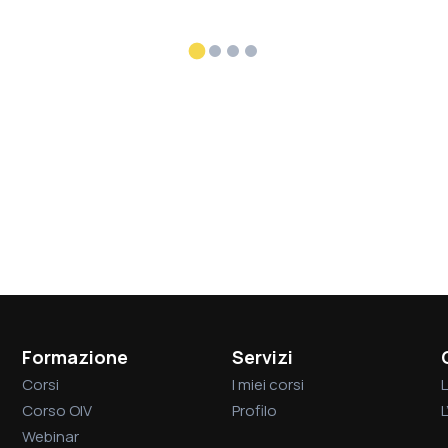
Formazione
Servizi
Corsi
I miei corsi
L
Corso OIV
Profilo
Webinar