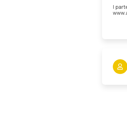
I par
www.a