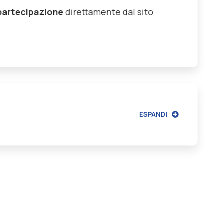
i partecipazione
direttamente dal sito
ESPANDI
autore di pubblicazioni in materia di enti locali