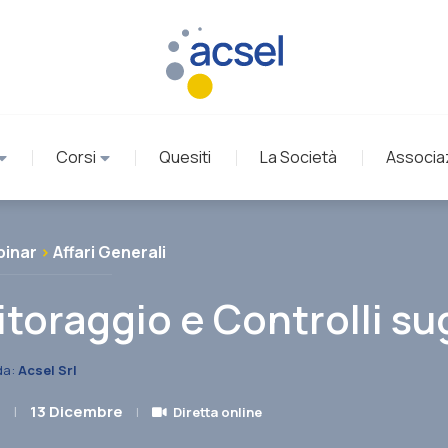
Corsi
Quesiti
La Società
Associa
inar
>
Affari Generali
toraggio e Controlli su
da:
Acsel Srl
|
13 Dicembre
|
Diretta online