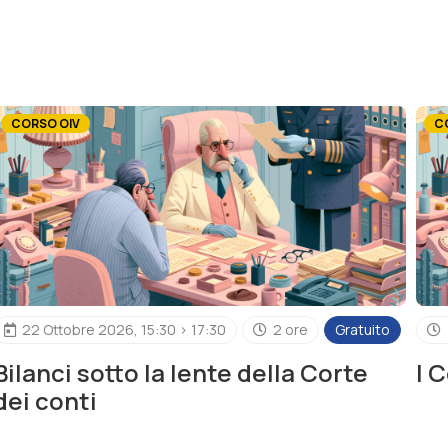
CORSO OIV
C
22 Ottobre 2026, 15:30 > 17:30
2 ore
Gratuito
Bilanci sotto la lente della Corte
I 
dei conti