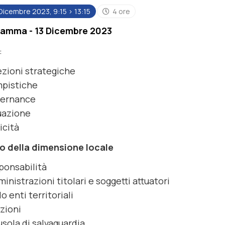
Dicembre 2023, 9:15 > 13:15
4 ore
amma - 13 Dicembre 2023
:
ezioni strategiche
pistiche
vernance
uazione
ticità
olo della dimensione locale
ponsabilità
inistrazioni titolari e soggetti attuatori
lo enti territoriali
zioni
usola di salvaguardia