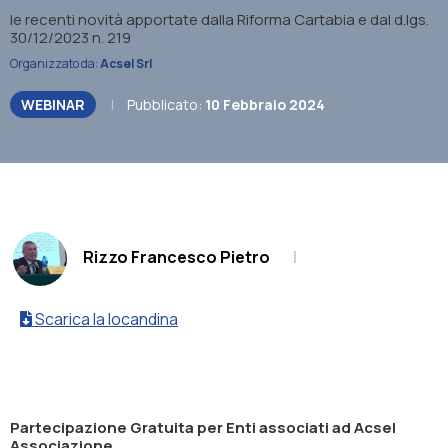
le recenti novità apportate dalla Riforma Cartabia e dal d.lgs.
30/12/2023 n. 219
Organizzato da:
Acsel Srl
WEBINAR
|
Pubblicato:
10 Febbraio 2024
.
Rizzo Francesco Pietro
|
Scarica la locandina
Partecipazione
Gratuita
per Enti associati ad Acsel
Associazione