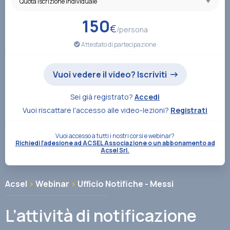
Associazione
150
€
/persona
Attestato di partecipazione
Contatti
Vuoi vedere il video? Iscriviti
Sei già registrato?
Accedi
Vuoi riscattare l'accesso alle video-lezioni?
Registrati
Vuoi accesso a tutti i nostri corsi e webinar?
Richiedi l'adesione ad ACSEL Associazione o un abbonamento ad
Acsel Srl.
Acsel
>
Webinar
>
Ufficio Notifiche - Messi
L’attività di notificazione