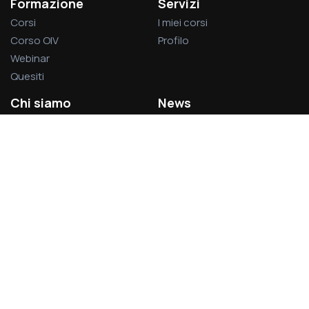
Formazione
Servizi
Corsi
I miei corsi
Corso OIV
Profilo
Webinar
Quesiti
Chi siamo
News
La società
Privacy Policy
L’associazione
Cookie Policy
Visitatori del sito:
1.378.251
Acsel S.r.l.
Via Rodolfo Lanciani, 69 – 00162 Roma
Partita IVA 14496031007
acsel@legalmail.it - segreteria@acselweb.it - 388.8797699