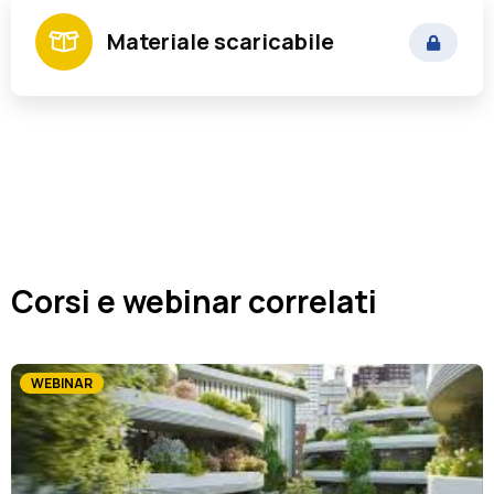
Rizzo Francesco Pietro
Materiale scaricabile
Ex Segretario e Direttore Generale di Enti
Locali
Corsi e webinar correlati
WEBINAR