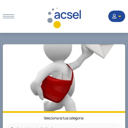
Home
Settori
Corsi
Quesiti
La Società
Seleziona la tua categoria: