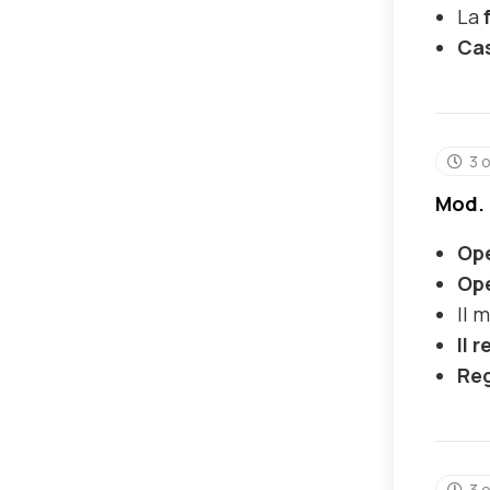
La
Cas
3 
Mod. 
Ope
Ope
Il 
Il
r
Reg
3 