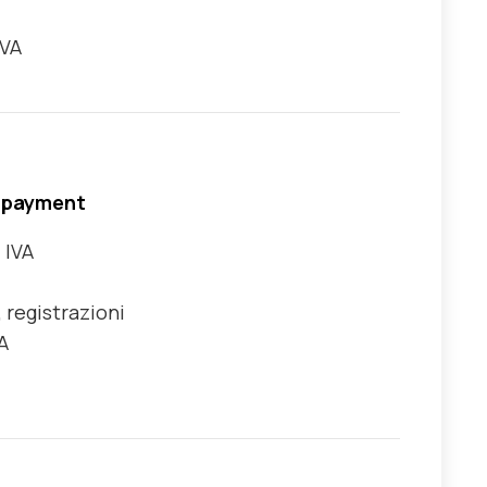
IVA
it payment
 IVA
 registrazioni
A