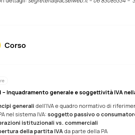
ri dettagli:
segreteria@acselweb.it –
06 83085334 – 
Corso
ore
I – Inquadramento generale e soggettività IVA nell
ncipi generali
dell’IVA e quadro normativo di riferime
PA nel sistema IVA:
soggetto passivo o
consumatore
razioni istituzionali vs. commerciali
pertura della partita IVA
da parte della PA