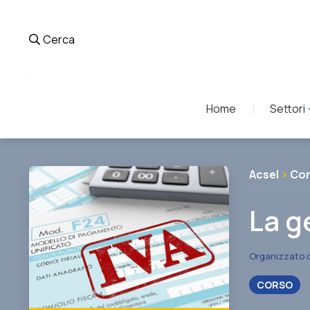
Cerca
Home
Settori
Acsel
>
Co
La g
Organizzato 
CORSO