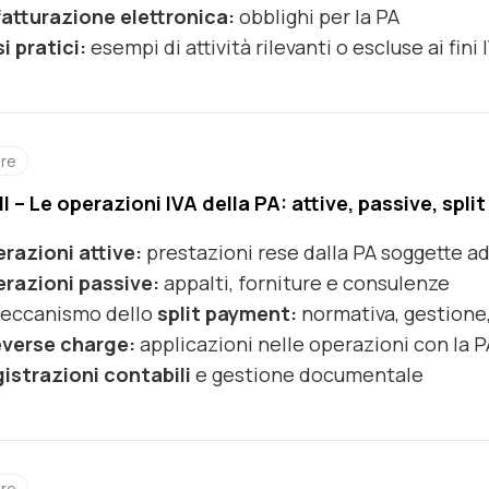
fatturazione elettronica
:
obblighi per la PA
i pratici
:
esempi di attività rilevanti o escluse ai fini 
ore
II – Le operazioni IVA della PA: attive, passive, spl
razioni attive:
prestazioni rese dalla PA soggette ad
razioni passive
:
appalti, forniture e consulenze
meccanismo dello
split payment
:
normativa, gestione,
everse charge
:
applicazioni nelle operazioni con la P
istrazioni contabili
e gestione documentale
ore