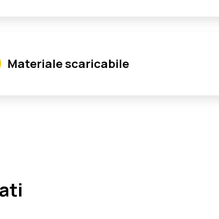
Cuzzola Francesco
Materiale scaricabile
Dottore Commercialista
Esperto di contabilità, bilancio
e fiscalità per enti locali.
ati