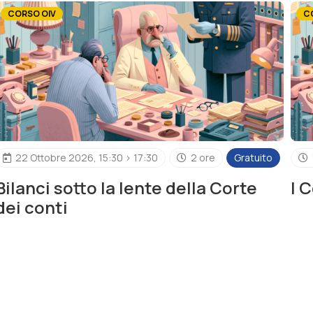
CORSO OIV
C
22 Ottobre 2026, 15:30 > 17:30
2 ore
Gratuito
Bilanci sotto la lente della Corte
I 
dei conti