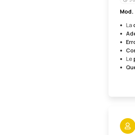
Mod. I
La
Ade
Err
Con
Le
Que