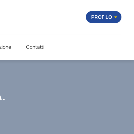
PROFILO
zione
Contatti
A.