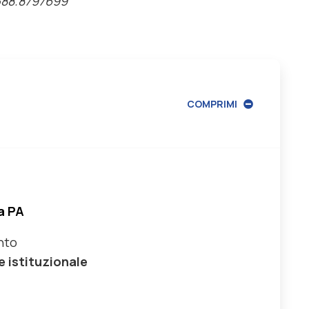
388.8797699
COMPRIMI
a PA
nto
 istituzionale