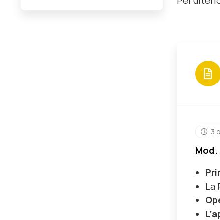
Per ulterio
3 
Mod. 
Pri
La 
Ope
L’
a