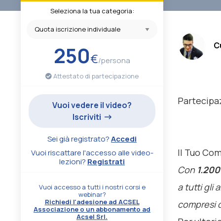
Seleziona la tua categoria:
.
C
250
€
/persona
Attestato di partecipazione
Partecipa
Vuoi vedere il video?
Iscriviti
Sei già registrato?
Accedi
Il Tuo Co
Vuoi riscattare l'accesso alle video-
lezioni?
Registrati
Con
1.200
a tutti gli
Vuoi accesso a tutti i nostri corsi e
webinar?
Richiedi l'adesione ad ACSEL
compresi q
Associazione o un abbonamento ad
Acsel Srl.