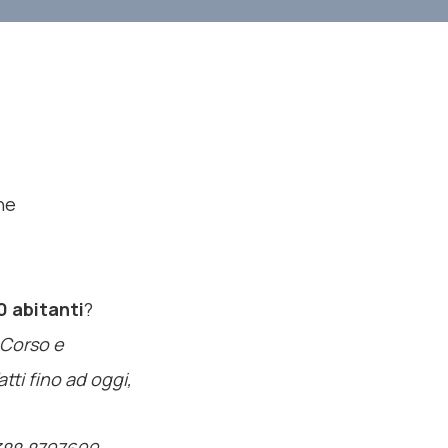
ne
0 abitanti
?
 Corso e
atti fino ad oggi,