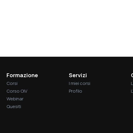
Formazione
Servizi
Corsi
I miei corsi
L
Corso OIV
Profilo
Webinar
Quesiti