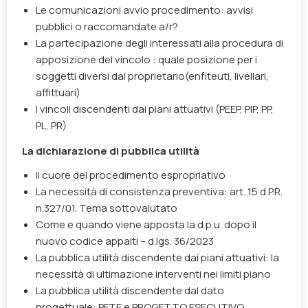
Le comunicazioni avvio procedimento: avvisi
pubblici o raccomandate a/r?
La partecipazione degli interessati alla procedura di
apposizione del vincolo : quale posizione per i
soggetti diversi dal proprietario(enfiteuti, livellari,
affittuari)
I vincoli discendenti dai piani attuativi (PEEP, PIP, PP,
PL, PR)
La dichiarazione di pubblica utilità
Il cuore del procedimento espropriativo
La necessità di consistenza preventiva: art. 15 d.P.R.
n.327/01. Tema sottovalutato
Come e quando viene apposta la d.p.u. dopo il
nuovo codice appalti – d.lgs. 36/2023
La pubblica utilità discendente dai piani attuativi: la
necessità di ultimazione interventi nei limiti piano
La pubblica utilità discendente dal dato
progettuale: PFTE e PROGETTO ESECUTIVO