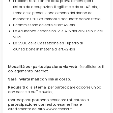
Problemi reali: l’onere della prova o meno per il
ristoro da occupazioni illegittime e da art.42-bis; il
tema della prescrizione o meno del danno da
mancato utilizzo immobile occupato senza titolo
Il commissario ad acta e l’art.42-bis
Le Adunanze Plenarie nn. 2-3-4-5 del 2020 e n. 6 del
2021
Le SSUU della Cassazione ed il riparto di
giurisdizione in materia di art.42-bis
Modalità per partecipazione via web:
è sufficiente il
collegamento internet.
Sarà inviata mail con link al corso.
Requisiti di sistema:
per partecipare occorre un pc
con casse o cuffie audio;
I partecipanti potranno scaricare l’attestato di
partecipazione con esito esame finale
direttamente dal sito www.acselsrl.it