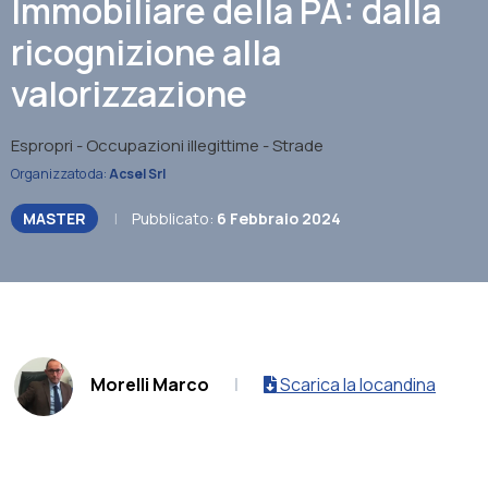
Immobiliare della PA: dalla
ricognizione alla
valorizzazione
Espropri - Occupazioni illegittime - Strade
Organizzato da:
Acsel Srl
MASTER
|
Pubblicato:
6 Febbraio 2024
.
Morelli Marco
|
Scarica la locandina