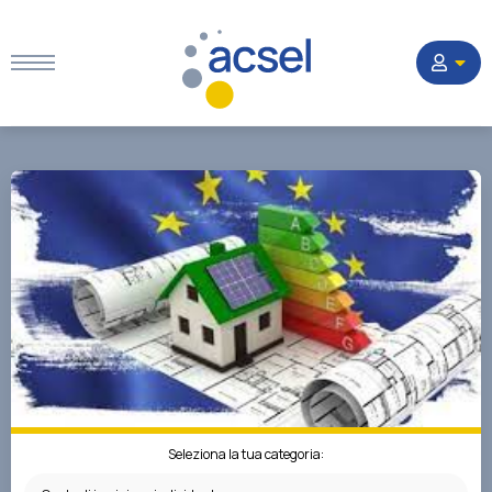
Home
Settori
Corsi
Quesiti
La Società
Seleziona la tua categoria: