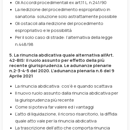
Gli Accordi procedimentali ex art.11 L. n.241/90
La riedizione del procedimento espropriativo in
sanatoria: soluzione solo astrattamente possibile
Gli ostacoli alla riedizione del procedimento
espropriativo e le possibilità
Per il solo caso di strade: l’alternativa della legge
n.448/98
5. La rinuncia abdicativa quale alternativa all’Art.
42-BIS: il ruolo assunto per effetto della più
recente giurisprudenza. Le adunanze plenarie
n.2-3-4-5 del 2020. L’adunanza plenaria n.6 del 9
Aprile 2021
La rinuncia abdicativa: cos’è e quando scattava
Il nuovo ruolo assunto dalla rinuncia abdicativa per
la giurisprudenza più recente
Come si poteva far valere ed i vantaggi
L’atto di liquidazione, il ricorso risarcitorio, la diffida:
quale atto vale per la rinuncia abdicativa
La trascrizione dell’atto che comporta rinuncia