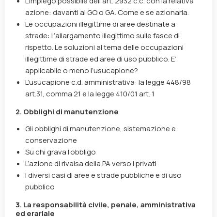
L’impiego possibile dell’art. 2932 c.c. con la relativa
azione: davanti al GO o GA. Come e se azionarla.
Le occupazioni illegittime di aree destinate a
strade: L’allargamento illegittimo sulle fasce di
rispetto. Le soluzioni al tema delle occupazioni
illegittime di strade ed aree di uso pubblico. E’
applicabile o meno l’usucapione?
L’usucapione c.d. amministrativa: la legge 448/98
art.31, comma 21 e la legge 410/01 art. 1
2. Obblighi di manutenzione
Gli obblighi di manutenzione, sistemazione e
conservazione
Su chi grava l’obbligo
L’azione di rivalsa della PA verso i privati
I diversi casi di aree e strade pubbliche e di uso
pubblico
3. La responsabilità civile, penale, amministrativa
ed erariale