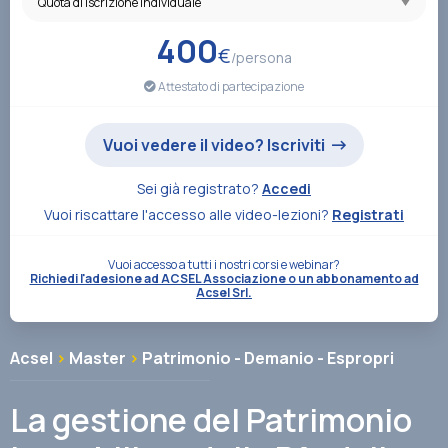
Associazione
400
€
/persona
Attestato di partecipazione
Contatti
Vuoi vedere il video? Iscriviti
Sei già registrato?
Accedi
Vuoi riscattare l'accesso alle video-lezioni?
Registrati
Vuoi accesso a tutti i nostri corsi e webinar?
Richiedi l'adesione ad ACSEL Associazione o un abbonamento ad
Acsel Srl.
Acsel
>
Master
>
Patrimonio - Demanio - Espropri
La gestione del Patrimonio