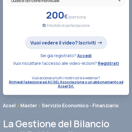
Associazione
200
€
/persona
Attestato di partecipazione
Contatti
Vuoi vedere il video? Iscriviti
Sei già registrato?
Accedi
Vuoi riscattare l'accesso alle video-lezioni?
Registrati
Vuoi accesso a tutti i nostri corsi e webinar?
Richiedi l'adesione ad ACSEL Associazione o un abbonamento ad
Acsel Srl.
Acsel
>
Master
>
Servizio Economico - Finanziario
La Gestione del Bilancio