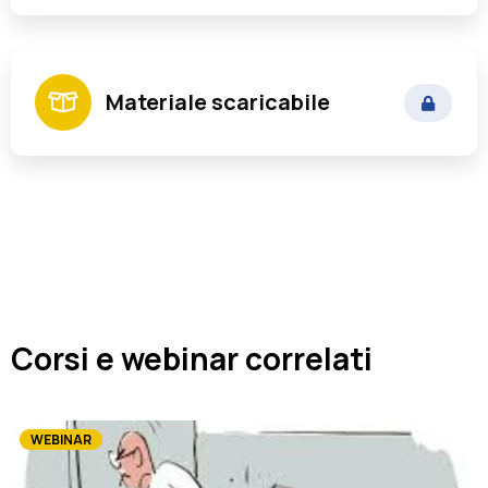
Tomassetti Marco
Materiale scaricabile
Responsabile Servizio Finanziario di Ente
Locale
Corsi e webinar correlati
WEBINAR