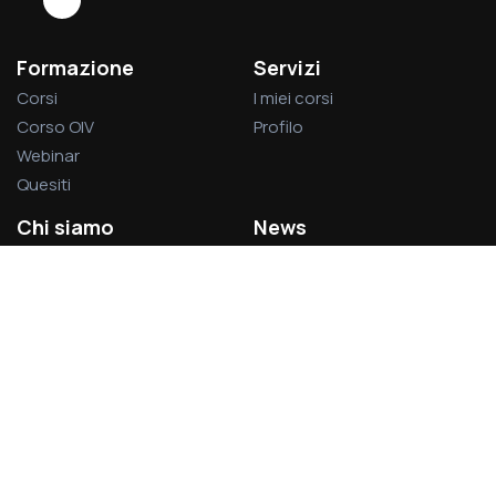
Formazione
Servizi
Corsi
I miei corsi
Corso OIV
Profilo
Webinar
Quesiti
Chi siamo
News
La società
Privacy Policy
L’associazione
Cookie Policy
Visitatori del sito:
1.378.980
Acsel S.r.l.