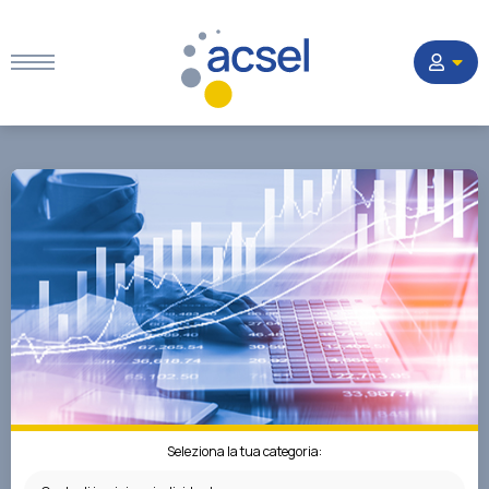
Home
Settori
Corsi
Quesiti
La Società
Seleziona la tua categoria: