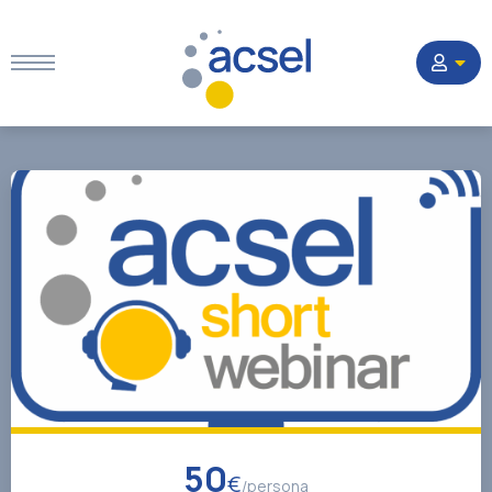
Home
Settori
Corsi
Quesiti
La Società
50
€
/persona