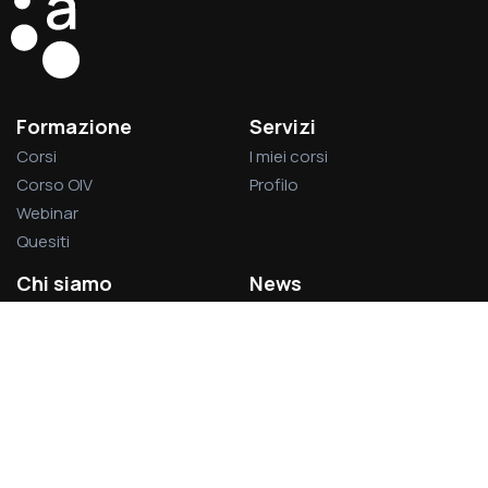
Formazione
Servizi
Corsi
I miei corsi
Corso OIV
Profilo
Webinar
Quesiti
Chi siamo
News
La società
Privacy Policy
L’associazione
Cookie Policy
Visitatori del sito:
1.379.013