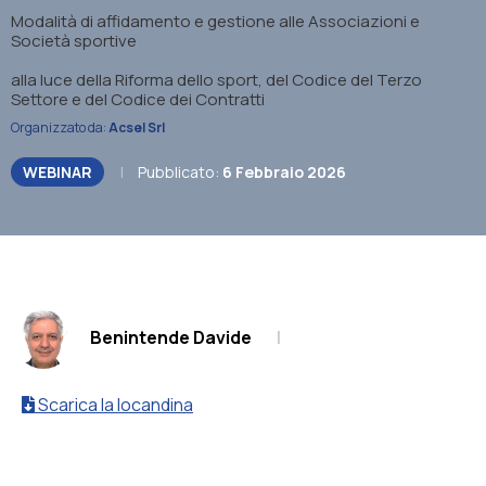
Modalità di affidamento e gestione alle Associazioni e
Società sportive
alla luce della Riforma dello sport, del Codice del Terzo
Settore e del Codice dei Contratti
Organizzato da:
Acsel Srl
WEBINAR
|
Pubblicato:
6 Febbraio 2026
.
Benintende Davide
|
Scarica la locandina