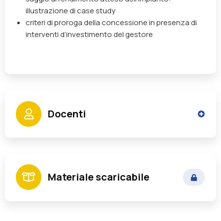
illustrazione di case study
criteri di proroga della concessione in presenza di
interventi d’investimento del gestore
Docenti
Benintende Davide
Materiale scaricabile
Esperto contrattualistica pubblica /
procedimenti amministrativi complessi