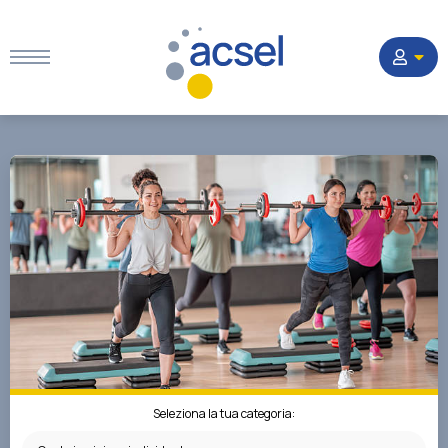
Home
Settori
Corsi
Quesiti
La Società
Seleziona la tua categoria: