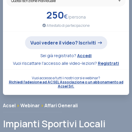
Associazione
250
€
/persona
Attestato di partecipazione
Contatti
Vuoi vedere il video? Iscriviti
Sei già registrato?
Accedi
Vuoi riscattare l'accesso alle video-lezioni?
Registrati
Vuoi accesso a tutti i nostri corsi e webinar?
Richiedi l'adesione ad ACSEL Associazione o un abbonamento ad
Acsel Srl.
Acsel
>
Webinar
>
Affari Generali
Impianti Sportivi Locali