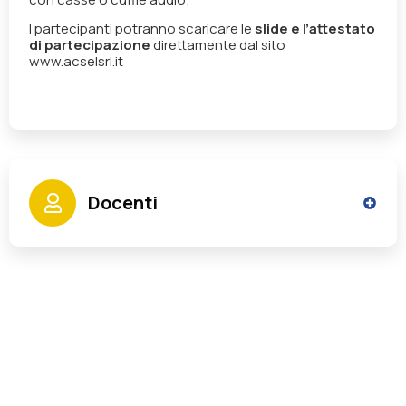
I partecipanti potranno scaricare le
slide e l’attestato
di partecipazione
direttamente dal sito
www.acselsrl.it
Docenti
Immorali Andrea
Ingegnere, ex Dirigente Ufficio Tecnico di
Ente Locale