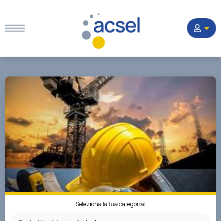
Home
Settori
Corsi
Quesiti
La Società
Seleziona la tua categoria: