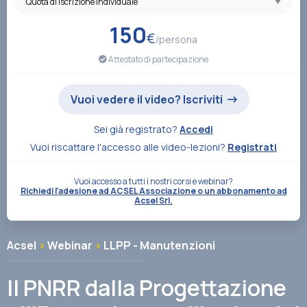
Associazione
150
€
/persona
Attestato di partecipazione
Contatti
Vuoi vedere il video? Iscriviti
Sei già registrato?
Accedi
Vuoi riscattare l'accesso alle video-lezioni?
Registrati
Vuoi accesso a tutti i nostri corsi e webinar?
Richiedi l'adesione ad ACSEL Associazione o un abbonamento ad
Acsel Srl.
Acsel
>
Webinar
>
LLPP - Manutenzioni
Il PNRR dalla Progettazione