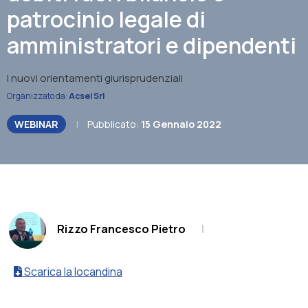
patrocinio legale di
amministratori e dipendenti
I nuovi orientamenti giurisprudenziali
Organizzato da:
Acsel Srl
WEBINAR
|
Pubblicato:
15 Gennaio 2022
.
Rizzo Francesco Pietro
|
Scarica la locandina