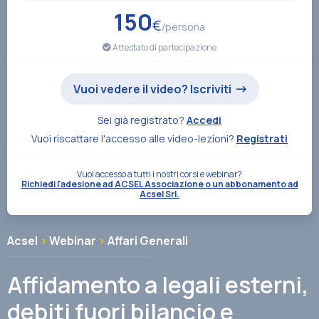
150
Associazione
€
/persona
Attestato di partecipazione
Contatti
Vuoi vedere il video? Iscriviti
Sei già registrato?
Accedi
Vuoi riscattare l'accesso alle video-lezioni?
Registrati
Vuoi accesso a tutti i nostri corsi e webinar?
Richiedi l'adesione ad ACSEL Associazione o un abbonamento ad
Acsel Srl.
Acsel
>
Webinar
>
Affari Generali
Affidamento a legali esterni,
debiti fuori bilancio e