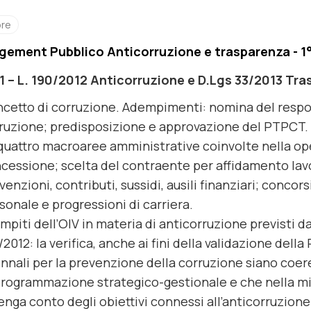
ore
ement Pubblico Anticorruzione e trasparenza - 1
1 – L. 190/2012 Anticorruzione e D.Lgs 33/2013 Tr
cetto di corruzione.
Adempimenti: nomina del respon
ruzione; predisposizione e approvazione del PTPCT.
quattro macroaree amministrative coinvolte nella op
cessione; scelta del contraente per affidamento lavor
venzioni, contributi, sussidi, ausili finanziari; concor
sonale e progressioni di carriera.
ompiti dell’OIV in materia di anticorruzione previsti da
/2012:
la verifica, anche ai fini della validazione dell
ennali per la prevenzione della corruzione siano coeren
programmazione strategico-gestionale e che nella m
tenga conto degli obiettivi connessi all’anticorruzione