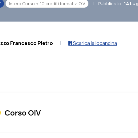
|
Pubblicato:
14 Lug
V
Intero Corso n. 12 crediti formativi OIV
izzo Francesco Pietro
|
Scarica la locandina
Corso OIV