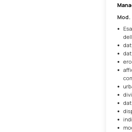
Manag
Mod. 
Esa
del
dat
dat
ero
aff
com
urb
div
dat
dis
ind
mod