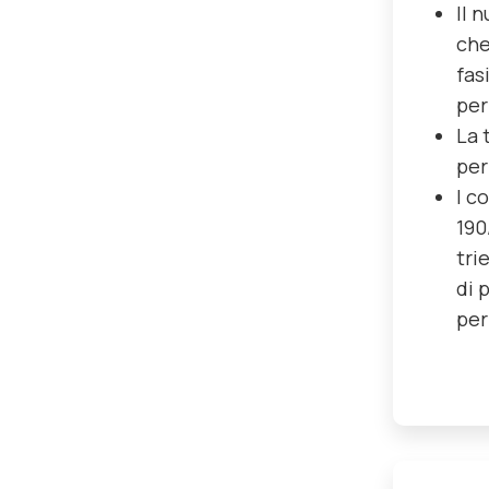
Il 
che
fas
per
La 
per
I c
190
tri
di 
per