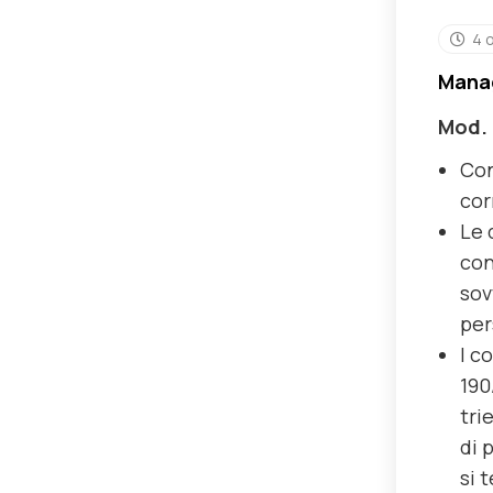
4 
Manag
Mod. 
Con
cor
Le 
con
sov
per
I c
190
tri
di 
si 