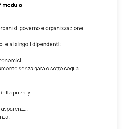
2° modulo
organi di governo e organizzazione
.o. e ai singoli dipendenti;
economici;
amento senza gara e sotto soglia
della privacy;
trasparenza;
nza;