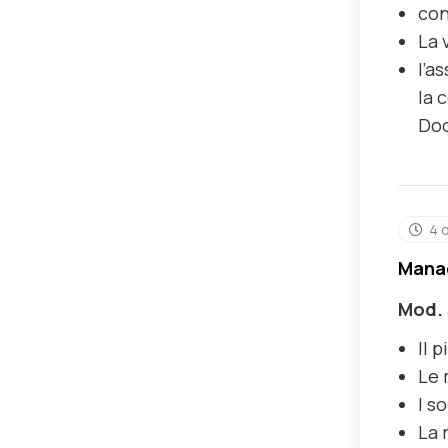
con
La 
l’a
la 
Doc
4 
Manag
Mod. 
Il 
Le 
I s
La 