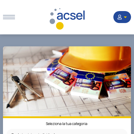
Home
Settori
Corsi
Quesiti
La Società
Seleziona la tua categoria: