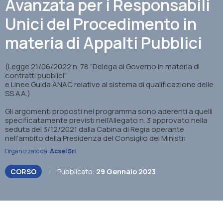
Avanzata per i Responsabili
Unici del Procedimento in
materia di Appalti Pubblici
(Legge 21/06/2022 n. 78 “Delega al Governo in materia di
contratti pubblici”
e Linee Guida ANAC relative al sistema di qualificazione delle
SS.AA.)
Gli argomenti proposti nel programma sono aderenti a quelli
specificatamente previsti nell’Allegato n. 3 approvato nella
seduta del 3/12/2021 dalla Cabina di Regia operante
nell’ambito della Presidenza del Consiglio dei Ministri
Organizzato da:
Acsel Srl
CORSO
|
Pubblicato:
29 Gennaio 2023