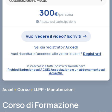
Associazione
300
€
/persona
Attestato di partecipazione
Contatti
Vuoi vedere il video? Iscriviti
Sei già registrato?
Accedi
Vuoi riscattare l'accesso alle video-lezioni?
Registrati
Vuoi accesso a tutti i nostri corsi e webinar?
Richiedi l'adesione ad ACSEL Associazione o un abbonamento ad
Acsel Srl.
Acsel
>
Corso
>
LLPP - Manutenzioni
Corso di Formazione