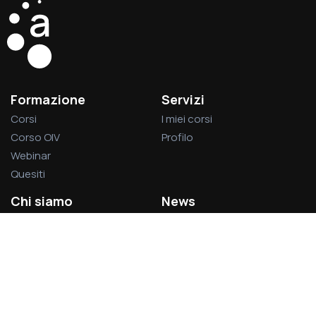
Formazione
Servizi
Corsi
I miei corsi
Corso OIV
Profilo
Webinar
Quesiti
Chi siamo
News
La società
Privacy Policy
L’associazione
Cookie Policy
Visitatori del sito:
1.377.392