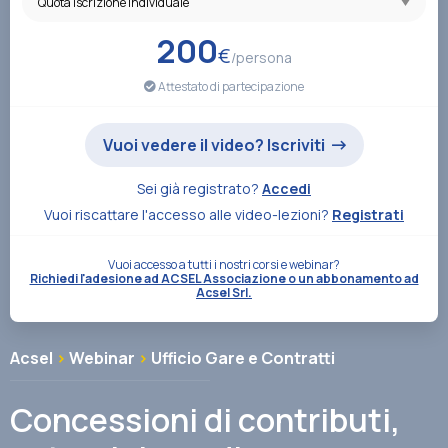
Associazione
200
€
/persona
Attestato di partecipazione
Contatti
Vuoi vedere il video? Iscriviti
Sei già registrato?
Accedi
Vuoi riscattare l'accesso alle video-lezioni?
Registrati
Vuoi accesso a tutti i nostri corsi e webinar?
Richiedi l'adesione ad ACSEL Associazione o un abbonamento ad
Acsel Srl.
Acsel
>
Webinar
>
Ufficio Gare e Contratti
Concessioni di contributi,