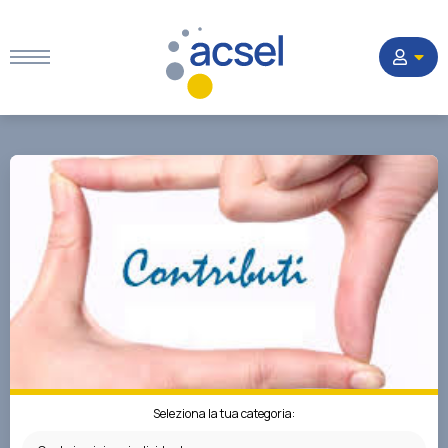
Home
Settori
Corsi
Quesiti
La Società
Seleziona la tua categoria: