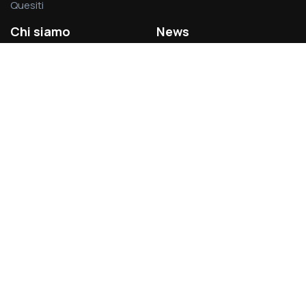
Quesiti
Chi siamo
News
La società
Privacy Policy
L’associazione
Cookie Policy
Visitatori del sito:
1.375.963
Acsel S.r.l.
Via Rodolfo Lanciani, 69 – 00162 Roma
Partita IVA 14496031007
acsel@legalmail.it - segreteria@acselweb.it - 388.8797699
06.83085334 – 349.8334856
www.acselsrl.it
Brand&Digital