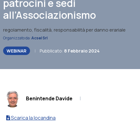
patrocini e sedi
all’Associazionismo
regolamento, fiscalità, responsabilità per danno erariale
Organizzato da:
Acsel Srl
WEBINAR
|
Pubblicato:
8 Febbraio 2024
.
Benintende Davide
|
Scarica la locandina