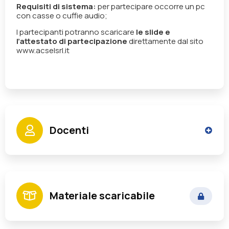
Requisiti di sistema:
per partecipare occorre un pc
con casse o cuffie audio;
I partecipanti potranno scaricare
le slide e
l’attestato di partecipazione
direttamente dal sito
www.acselsrl.it
Docenti
Benintende Davide
Materiale scaricabile
Esperto contrattualistica pubblica /
procedimenti amministrativi complessi