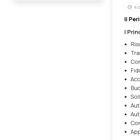
4 
Il Pe
I Pri
Ris
Tra
Co
Fid
Acc
Buo
Sol
Aut
Aut
Con
App