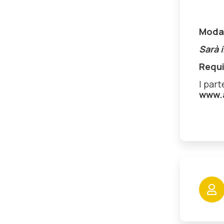
Modal
Sarà i
Requi
I par
www.a