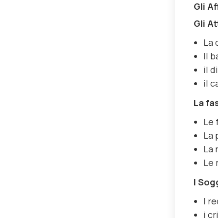
Gli A
Gli At
La 
Il 
il 
il 
La fa
Le 
La 
La 
Le 
I Sog
I r
i c