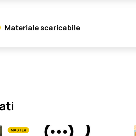
Spagnuolo Massimiliano
Materiale scaricabile
Magistrato della Corte dei Conti, già Segretario Comunale, 
ati
MASTER