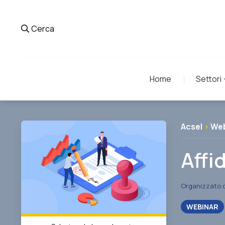
Cerca
Home
Settori
Acsel
>
Web
Affi
Organizzato 
WEBINAR