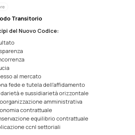
ore
riodo Transitorio
ncipi del Nuovo Codice:
ultato
sparenza
ncorrenza
ucia
esso al mercato
na fede e tutela dell’affidamento
idarietà e sussidiarietà orizzontale
oorganizzazione amministrativa
onomia contrattuale
servazione equilibrio contrattuale
licazione ccnl settoriali