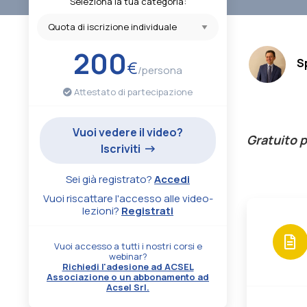
Seleziona la tua categoria:
.
200
S
€
/persona
Attestato di partecipazione
Vuoi vedere il video?
Gratuito 
Iscriviti
Sei già registrato?
Accedi
Vuoi riscattare l'accesso alle video-
lezioni?
Registrati
Vuoi accesso a tutti i nostri corsi e
webinar?
Richiedi l'adesione ad ACSEL
Associazione o un abbonamento ad
Acsel Srl.