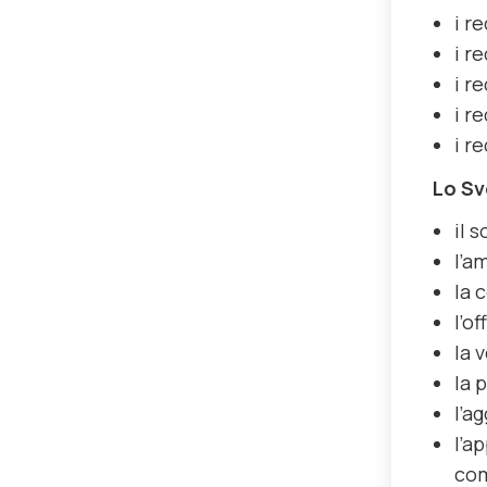
i r
i r
i r
i r
i r
Lo Sv
il 
l’a
la 
l’o
la 
la 
l’a
l’a
com