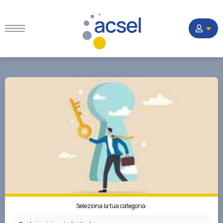
Home
Settori
Corsi
Quesiti
La Società
Seleziona la tua categoria: