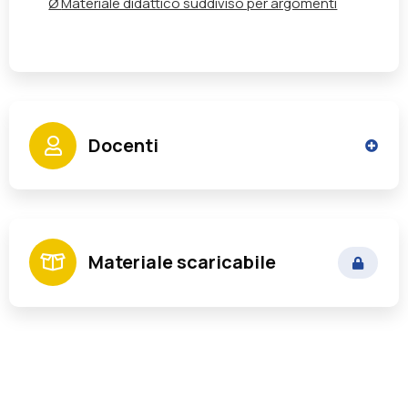
Ø
Materiale didattico suddiviso per argomenti
Docenti
Cutajar Ornella
Materiale scaricabile
Avvocato - Docente per la PA e Autore di
pubblicazioni in materia di Appalti Pubblici