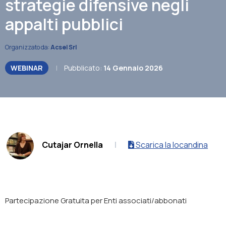
strategie difensive negli
appalti pubblici
Organizzato da:
Acsel Srl
WEBINAR
|
Pubblicato:
14 Gennaio 2026
.
Cutajar Ornella
|
Scarica la locandina
Partecipazione Gratuita per Enti associati/abbonati