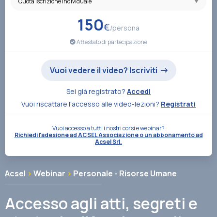
Associazione
150
€
/persona
Attestato di partecipazione
Contatti
Vuoi vedere il video? Iscriviti
Sei già registrato?
Accedi
Vuoi riscattare l'accesso alle video-lezioni?
Registrati
Vuoi accesso a tutti i nostri corsi e webinar?
Richiedi l'adesione ad ACSEL Associazione o un abbonamento ad
Acsel Srl.
Acsel
>
Webinar
>
Personale - Risorse Umane
Accesso agli atti, segreti e