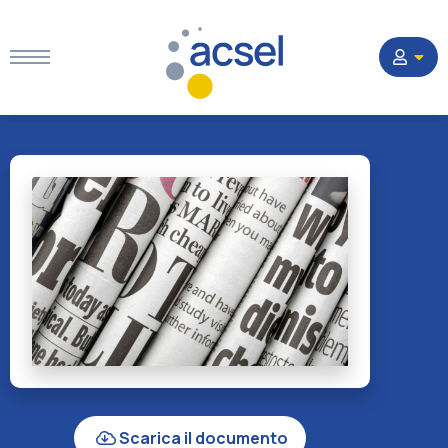
Home
Settori
Corsi
Quesiti
La Società
Scarica il documento