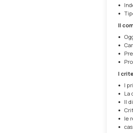
Ind
Tip
Il co
Ogg
Car
Pre
Pro
I cri
I p
La 
Il 
Cri
le 
cas