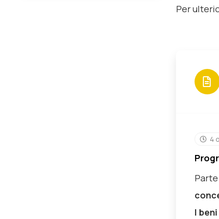
Per ulterio
4 
Progr
Parte 
conce
I beni