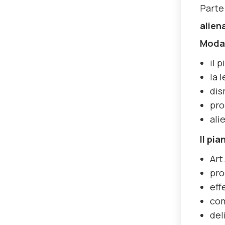
Parte 
alien
Modal
il 
la 
dis
pro
ali
Il pi
Art
pro
effe
co
del