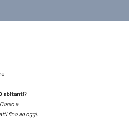
ne
0 abitanti
?
 Corso e
atti fino ad oggi,