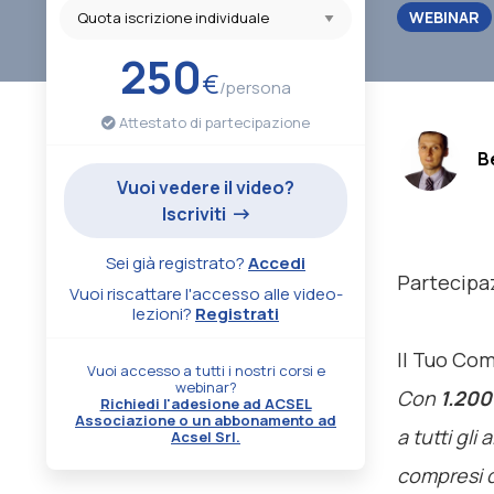
WEBINAR
250
€
/persona
Attestato di partecipazione
.
B
Vuoi vedere il video?
Iscriviti
Sei già registrato?
Accedi
Partecipa
Vuoi riscattare l'accesso alle video-
lezioni?
Registrati
Il Tuo Co
Vuoi accesso a tutti i nostri corsi e
webinar?
Con
1.200
Richiedi l'adesione ad ACSEL
Associazione o un abbonamento ad
a tutti gli
Acsel Srl.
compresi q