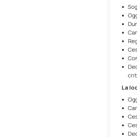
Sog
Ogg
Dur
Ca
Reg
Ces
Con
Dec
crit
La lo
Ogg
Car
Ces
Ces
De