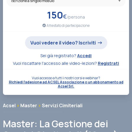
Associazione
150
€
/persona
Attestato di partecipazione
Contatti
Vuoi vedere il video? Iscriviti
Sei già registrato?
Accedi
Vuoi riscattare l'accesso alle video-lezioni?
Registrati
Vuoi accesso a tutti i nostri corsi e webinar?
Richiedi l'adesione ad ACSEL Associazione o un abbonamento ad
Acsel Srl.
Acsel
>
Master
>
Servizi Cimiteriali
Master: La Gestione dei