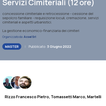
Servizi Cimiteriali (12 ore)
concessione cimiteriale e retrocessione - cessione del
sepolcro familiare - requisizione loculi, cremazione, servizi
cimiteriali e aspetti urbanistici.
La gestione economico-finanziaria dei cimiteri
Organizzato da:
Acsel Srl
MASTER
|
Pubblicato:
3 Giugno 2022
.
Rizzo Francesco Pietro, Tomassetti Marco, Martelli