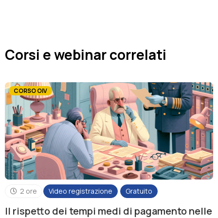
Locale
Martelli Gabriele
Corsi e webinar correlati
Avvocato del Foro di Firenze e Consulente
Legale di Enti Locali
CORSO OIV
2 ore
Video registrazione
Gratuito
Il rispetto dei tempi medi di pagamento nelle