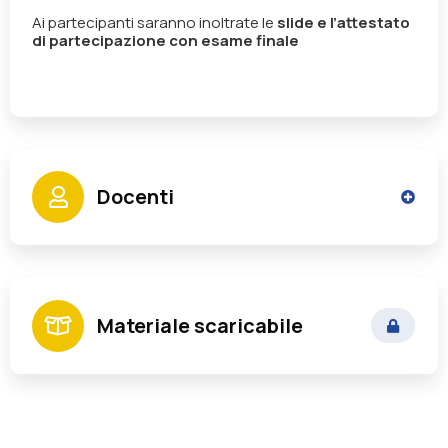
Ai partecipanti saranno inoltrate le
slide e l’attestato
di partecipazione con esame finale
Docenti
Rizzo Francesco Pietro
Materiale scaricabile
Ex Segretario e Direttore Generale di Enti
Locali
Tomassetti Marco
Responsabile Servizio Finanziario di Ente