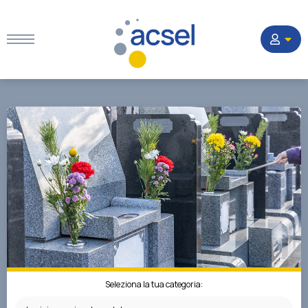
Home
Settori
Corsi
Quesiti
La Società
Seleziona la tua categoria: