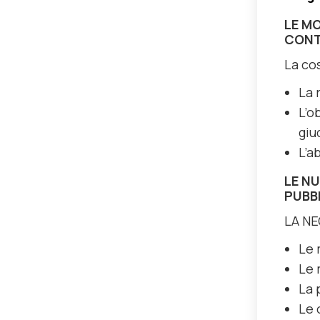
LE M
CONT
La co
La 
L’o
giu
L’a
LE NU
PUBBL
LA NE
Le 
Le 
La 
Le 