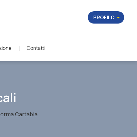
PROFILO
zione
Contatti
ali
iforma Cartabia