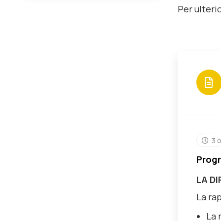
Per ulterio
3 
Progr
LA DI
La rap
La 