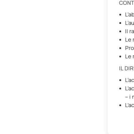
CONT
L’a
L’a
Il 
Le 
Pro
Le 
IL DI
L’a
L’a
– i
L’a