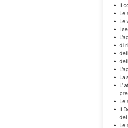
Il 
Le 
Le 
I s
L’a
di 
del
del
L’a
La 
L’ 
pre
Le 
Il 
dei
Le 