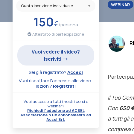
WEBINAR
150
€
/persona
Attestato di partecipazione
.
R
Vuoi vedere il video?
Iscriviti
Sei già registrato?
Accedi
Partecipa
Vuoi riscattare l'accesso alle video-
lezioni?
Registrati
Il Tuo Co
Vuoi accesso a tutti i nostri corsi e
webinar?
Con
650 
Richiedi l'adesione ad ACSEL
Associazione o un abbonamento ad
a tutti gli
Acsel Srl.
compresi q