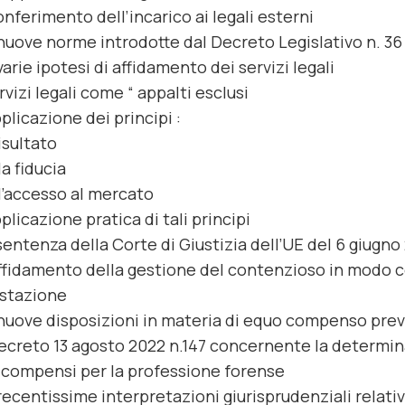
conferimento dell’incarico ai legali esterni
nuove norme introdotte dal Decreto Legislativo n. 36 
varie ipotesi di affidamento dei servizi legali
ervizi legali come “ appalti esclusi
pplicazione dei principi :
risultato
la fiducia
l’accesso al mercato
pplicazione pratica di tali principi
sentenza della Corte di Giustizia dell’UE del 6 giugno 
affidamento della gestione del contenzioso in modo c
stazione
nuove disposizioni in materia di equo compenso previ
Decreto 13 agosto 2022 n.147 concernente la determin
 compensi per la professione forense
recentissime interpretazioni giurisprudenziali relati