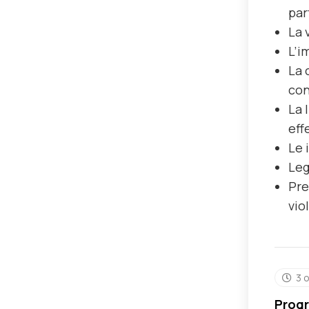
par
La 
L’i
La 
con
La 
eff
Le 
Leg
Pre
vio
3 
Progr