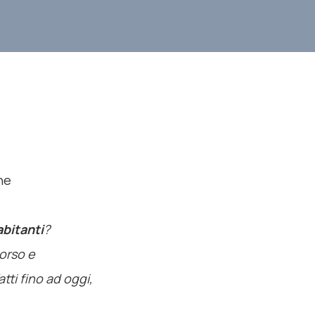
ne
bitanti
?
Corso e
atti fino ad oggi,