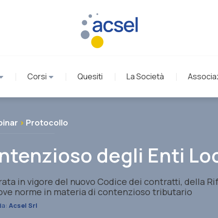
Corsi
Quesiti
La Società
Associa
inar
>
Protocollo
ontenzioso degli Enti Loc
rata in vigore del nuovo Codice dei contratti, della R
ove norme in materia di contenzioso tributario
da:
Acsel Srl