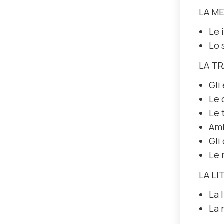
LA M
Le 
Lo 
LA T
Gli
Le 
Le 
Amb
Gli
Le 
LA LI
La 
La 