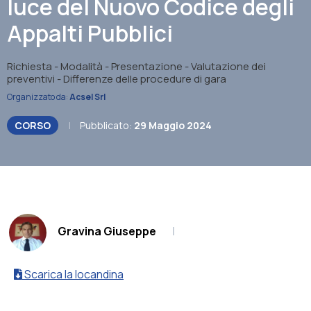
luce del Nuovo Codice degli
Appalti Pubblici
Richiesta - Modalità - Presentazione - Valutazione dei
preventivi - Differenze delle procedure di gara
Organizzato da:
Acsel Srl
CORSO
|
Pubblicato:
29 Maggio 2024
.
Gravina Giuseppe
|
Scarica la locandina