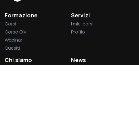
Formazione
Servizi
Corsi
I miei corsi
Corso OIV
Profilo
Webinar
Quesiti
Chi siamo
News
La società
Privacy Policy
L’associazione
Cookie Policy
Visitatori del sito:
1.378.818
Acsel S.r.l.
Via Rodolfo Lanciani, 69 – 00162 Roma