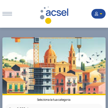
Home
Settori
Corsi
Quesiti
La Società
Seleziona la tua categoria: