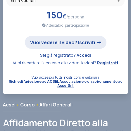
Associazione
150
€
/persona
Attestato di partecipazione
Contatti
Vuoi vedere il video? Iscriviti
Sei già registrato?
Accedi
Vuoi riscattare l'accesso alle video-lezioni?
Registrati
Vuoi accesso a tutti i nostri corsi e webinar?
Richiedi l'adesione ad ACSEL Associazione o un abbonamento ad
Acsel Srl.
Acsel
>
Corso
>
Affari Generali
Affidamento Diretto alla