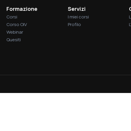
Formazione
Servizi
Corsi
I miei corsi
L
Corso OIV
Profilo
Webinar
Quesiti