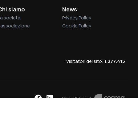
Chi siamo
News
a società
Privacy Policy
L’associazione
Cookie Policy
Visitatori del sito:
1.377.415
Brand&Digital