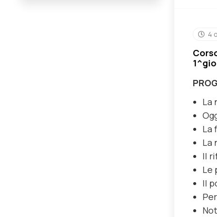
4 
Corso
1^gio
PRO
La 
Ogg
La 
La 
Il 
Le 
Il 
Per
Not