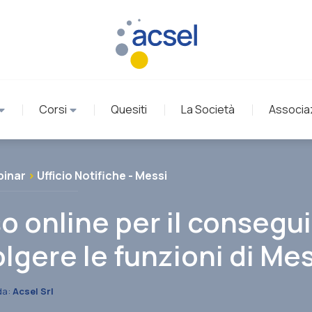
Corsi
Quesiti
La Società
Associa
inar
>
Ufficio Notifiche - Messi
o online per il consegu
olgere le funzioni di Me
da:
Acsel Srl