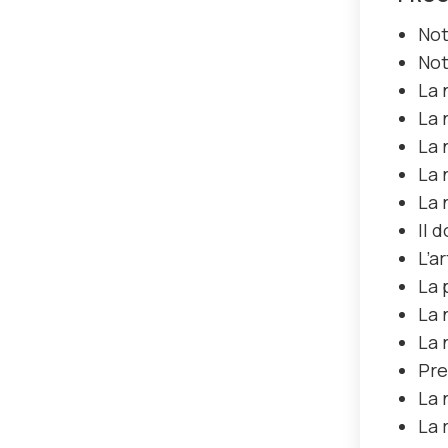
Not
Not
La 
La 
La 
La 
La 
Il 
L’a
La 
La 
La 
Pre
La 
La 