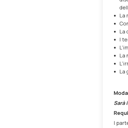
del
La 
Con
La 
I t
L’i
La 
L’i
La 
Modal
Sarà i
Requi
I par