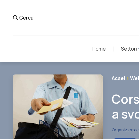
Cerca
Home
Settori
Acsel
>
Web
Cors
a sv
Organizzato 