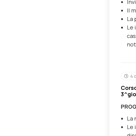
Inv
Il 
La 
Le 
cas
not
4 
Corso
3^gio
PRO
La 
Le 
dis