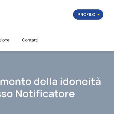
PROFILO
zione
Contatti
imento della idoneità
sso Notificatore