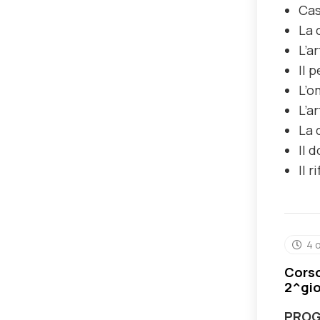
Cas
La 
L’a
Il 
L’o
L’a
La 
Il 
Il 
4 
Corso
2^gi
PRO