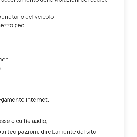
oprietario del veicolo
mezzo pec
 pec
e
llegamento internet.
sse o cuffie audio;
 partecipazione
direttamente dal sito