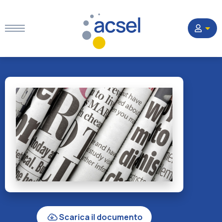
Home
Settori
Corsi
Quesiti
La Società
Scarica il documento