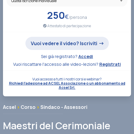
Associazione
250
€
/persona
Attestato di partecipazione
Contatti
Vuoi vedere il video? Iscriviti
Sei già registrato?
Accedi
Vuoi riscattare l'accesso alle video-lezioni?
Registrati
Vuoi accesso a tutti i nostri corsi e webinar?
Richiedi l'adesione ad ACSEL Associazione o un abbonamento ad
Acsel Srl.
Acsel
>
Corso
>
Sindaco - Assessori
Maestri del Cerimoniale