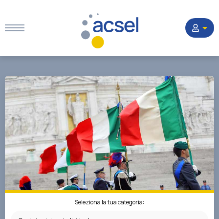
Home
Settori
Corsi
Quesiti
La Società
Seleziona la tua categoria: