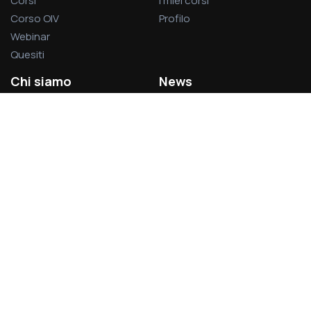
Corsi
I miei corsi
Corso OIV
Profilo
Webinar
Quesiti
Chi siamo
News
La società
Privacy Policy
L’associazione
Cookie Policy
Visitatori del sito:
1.378.991
Acsel S.r.l.
Via Rodolfo Lanciani, 69 – 00162 Roma
Partita IVA 14496031007
acsel@legalmail.it - segreteria@acselweb.it - 388.8797699
06.83085334 – 349.8334856