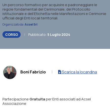
Un percorso formativo per acquisire e padroneggiare le
regole fondamentali del Cerimoniale, del Protocollo
istituzionale e dell’Etichetta nelle Manifestazioni e Cerimonie
ufficiali degli Enti locali territoriali.
Organizzato da:
Acsel Srl
CORSO
|
Pubblicato:
5 Luglio 2024
.
Boni Fabrizio
|
Scarica la locandina
Partecipazione
Gratuita
per Enti associati ad Acsel
Associazione