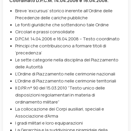
Coordinato D.P.C.M. 14.04.2006 e 16.04.2008.
Breve ‘excursus’ storico inerente all’Ordine delle
Precedenze delle cariche pubbliche
Le fonti giuridiche che sottendono tale Ordine
Circolari e prassi consolidate
D.P.C.M. 14.04.2006 e 16.04.2008 – Testo coordinato
Principi che contribuiscono a formare titoli di
‘precedenza’
Le sette categorie nella disciplina del Piazzamento
delle Autorità
L’Ordine di Piazzamento nelle cerimonie nazionali
L’Ordine di Piazzamento nelle cerimonie territoriali
Il D.P.R n° 90 del 15.03.2010 “Testo unico delle
disposizioni regolamentari in materia di
ordinamento militare”
La collocazione dei Corpi ausiliari, speciali e
Associazione d’Arma
I gradi militari e loro equiparazioni
La Gerarchia e la suddivisione piramidale della