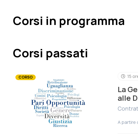
Corsi in programma
Corsi passati
15 or
CORSO
La Ge
alle 
Contrat
A partire