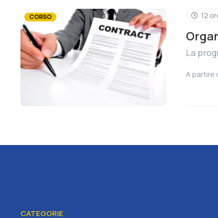
12 or
CORSO
Organ
La prog
A partire
CATEGORIE