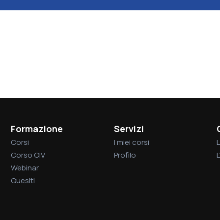
Formazione
Servizi
Corsi
I miei corsi
L
Corso OIV
Profilo
Webinar
Quesiti