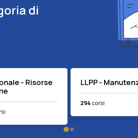
goria di
onale - Risorse
LLPP - Manutenz
ne
294
corsi
si