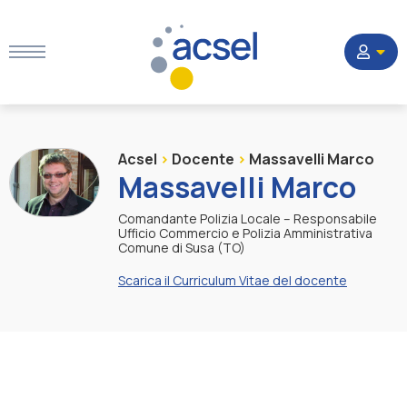
Home
Acsel
>
Docente
>
Massavelli Marco
Massavelli Marco
Settori
Comandante Polizia Locale – Responsabile
Ufficio Commercio e Polizia Amministrativa
Comune di Susa (TO)
Corsi
Scarica il Curriculum Vitae del docente
Quesiti
La Società