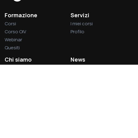
Formazione
Servizi
Corsi
I miei corsi
Corso OIV
Profilo
Webinar
Quesiti
Chi siamo
News
La società
Privacy Policy
L’associazione
Cookie Policy
Visitatori del sito:
1.378.693
Acsel S.r.l.
Via Rodolfo Lanciani, 69 – 00162 Roma