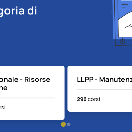
goria di
onale - Risorse
LLPP - Manutenz
ne
296
corsi
rsi