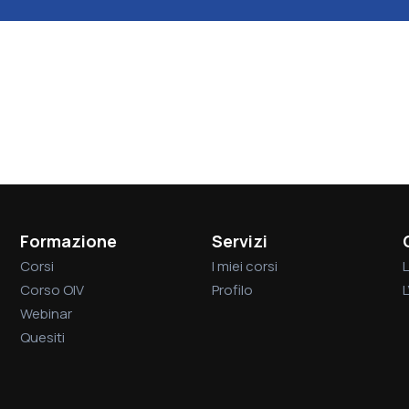
Formazione
Servizi
Corsi
I miei corsi
L
Corso OIV
Profilo
Webinar
Quesiti