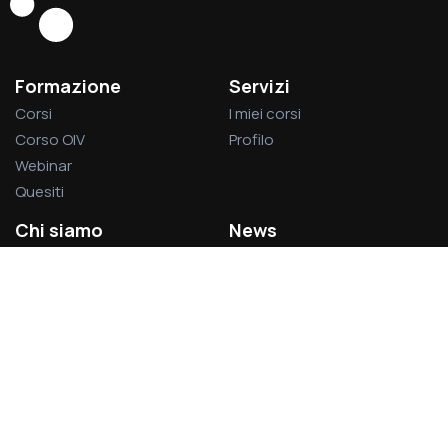
Formazione
Servizi
Corsi
I miei corsi
Corso OIV
Profilo
Webinar
Quesiti
Chi siamo
News
La società
Privacy Policy
L’associazione
Cookie Policy
Visitatori del sito:
1.379.021