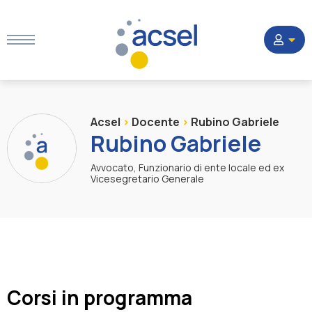
Home
Acsel
>
Docente
>
Rubino Gabriele
Rubino Gabriele
Settori
Avvocato, Funzionario di ente locale ed ex
Vicesegretario Generale
Corsi
Quesiti
La Società
Corsi in programma